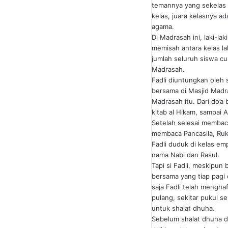
temannya yang sekelas m
kelas, juara kelasnya a
agama.
Di Madrasah ini, laki-l
memisah antara kelas la
jumlah seluruh siswa c
Madrasah.
Fadli diuntungkan oleh 
bersama di Masjid Madra
Madrasah itu. Dari do’a
kitab al Hikam, sampai 
Setelah selesai membac
membaca Pancasila, Ruku
Fadli duduk di kelas e
nama Nabi dan Rasul.
Tapi si Fadli, meskipu
bersama yang tiap pagi
saja Fadli telah mengh
pulang, sekitar pukul s
untuk shalat dhuha.
Sebelum shalat dhuha 