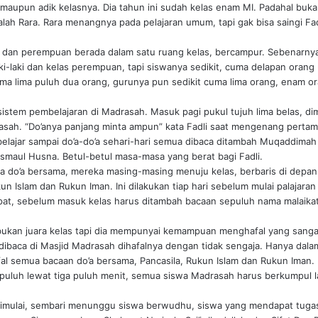
aupun adik kelasnya. Dia tahun ini sudah kelas enam MI. Padahal bukan 
dalah Rara. Rara menangnya pada pelajaran umum, tapi gak bisa saingi Fad
aki dan perempuan berada dalam satu ruang kelas, bercampur. Sebenarny
ki-laki dan kelas perempuan, tapi siswanya sedikit, cuma delapan oran
uma lima puluh dua orang, gurunya pun sedikit cuma lima orang, enam o
sistem pembelajaran di Madrasah. Masuk pagi pukul tujuh lima belas, di
sah. “Do’anya panjang minta ampun” kata Fadli saat mengenang pertama
 belajar sampai do’a-do’a sehari-hari semua dibaca ditambah Muqaddimah 
Asmaul Husna. Betul-betul masa-masa yang berat bagi Fadli.
a do’a bersama, mereka masing-masing menuju kelas, berbaris di depan
n Islam dan Rukun Iman. Ini dilakukan tiap hari sebelum mulai palajara
mpat, sebelum masuk kelas harus ditambah bacaan sepuluh nama malaikat
n bukan juara kelas tapi dia mempunyai kemampuan menghafal yang sanga
 dibaca di Masjid Madrasah dihafalnya dengan tidak sengaja. Hanya dal
afal semua bacaan do’a bersama, Pancasila, Rukun Islam dan Rukun Iman
epuluh lewat tiga puluh menit, semua siswa Madrasah harus berkumpul l
dimulai, sembari menunggu siswa berwudhu, siswa yang mendapat tuga