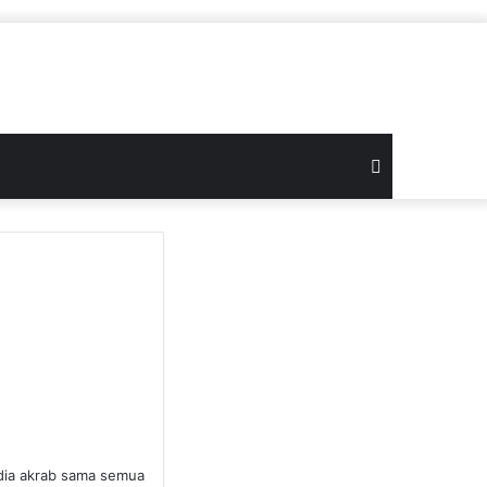
Search
for
 dia akrab sama semua