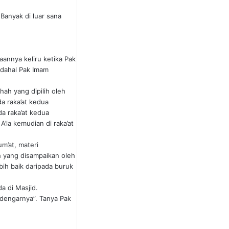
 Banyak di luar sana
annya keliru ketika Pak
adahal Pak Imam
hah yang dipilih oleh
a raka’at kedua
da raka’at kedua
’la kemudian di raka’at
um’at, materi
ah yang disampaikan oleh
bih baik daripada buruk
a di Masjid.
ndengarnya”. Tanya Pak