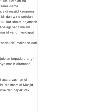
uluh. Setelah itu
ersama-sama.
baca di masjid kampung
ikir dan wirid setelah
tuk ikut shalat bejamaah
. Apalagi pada malam
ah masjid yang mendapat
n “sedekah” makanan dari
njukkan kepada orang-
anya masih ditambah
 acara yasinan di
d, dia Imam di Masjid
nya dari bapak Pak