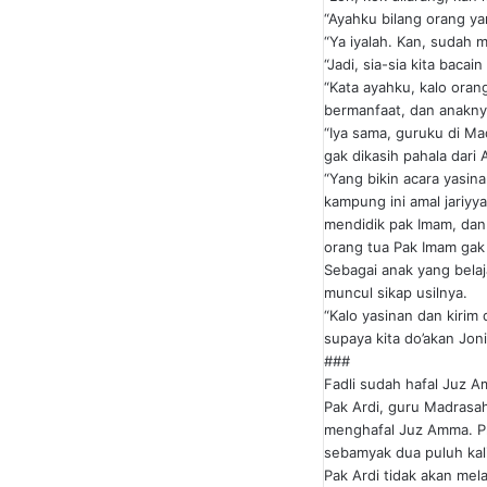
“Ayahku bilang orang y
“Ya iyalah. Kan, sudah m
“Jadi, sia-sia kita bacai
“Kata ayahku, kalo oran
bermanfaat, dan anakny
“Iya sama, guruku di Mad
gak dikasih pahala dari A
“Yang bikin acara yasin
kampung ini amal jariyy
mendidik pak Imam, dan 
orang tua Pak Imam gak 
Sebagai anak yang belaj
muncul sikap usilnya.
“Kalo yasinan dan kirim 
supaya kita do’akan Joni
###
Fadli sudah hafal Juz Am
Pak Ardi, guru Madrasa
menghafal Juz Amma. Pro
sebamyak dua puluh kali
Pak Ardi tidak akan mel