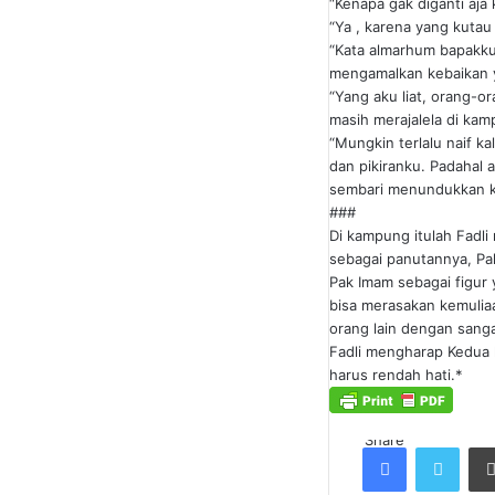
“Kenapa gak diganti aja 
“Ya , karena yang kuta
“Kata almarhum bapakku
mengamalkan kebaikan y
“Yang aku liat, orang-
masih merajalela di kam
“Mungkin terlalu naif ka
dan pikiranku. Padahal
sembari menundukkan k
###
Di kampung itulah Fadli
sebagai panutannya, Pak
Pak Imam sebagai figur 
bisa merasakan kemuliaa
orang lain dengan sang
Fadli mengharap Kedua h
harus rendah hati.*
Share
Facebook
Twitt