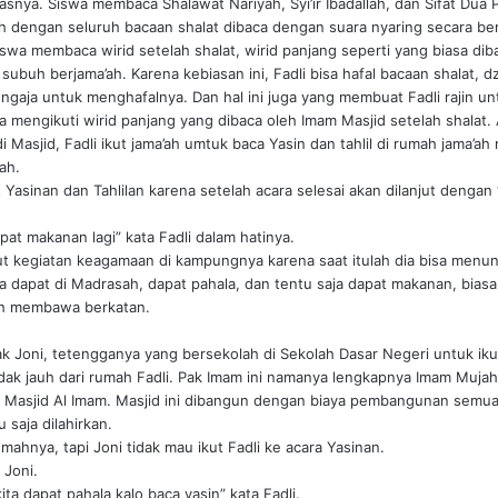
asnya. Siswa membaca Shalawat Nariyah, Syi’ir Ibadallah, dan Sifat Dua P
ah dengan seluruh bacaan shalat dibaca dengan suara nyaring secara b
iswa membaca wirid setelah shalat, wirid panjang seperti yang biasa di
 subuh berjama’ah. Karena kebiasan ini, Fadli bisa hafal bacaan shalat, dz
sengaja untuk menghafalnya. Dan hal ini juga yang membuat Fadli rajin un
isa mengikuti wirid panjang yang dibaca oleh Imam Masjid setelah shalat
 di Masjid, Fadli ikut jama’ah umtuk baca Yasin dan tahlil di rumah jama’
ah.
ut Yasinan dan Tahlilan karena setelah acara selesai akan dilanjut denga
pat makanan lagi” kata Fadli dalam hatinya.
kut kegiatan keagamaan di kampungnya karena saat itulah dia bisa menu
ia dapat di Madrasah, dapat pahala, dan tentu saja dapat makanan, bias
h membawa berkatan.
ak Joni, tetengganya yang bersekolah di Sekolah Dasar Negeri untuk ikut
ak jauh dari rumah Fadli. Pak Imam ini namanya lengkapnya Imam Mujahi
asjid Al Imam. Masjid ini dibangun dengan biaya pembangunan semua
 saja dilahirkan.
mahnya, tapi Joni tidak mau ikut Fadli ke acara Yasinan.
 Joni.
ita dapat pahala kalo baca yasin” kata Fadli.