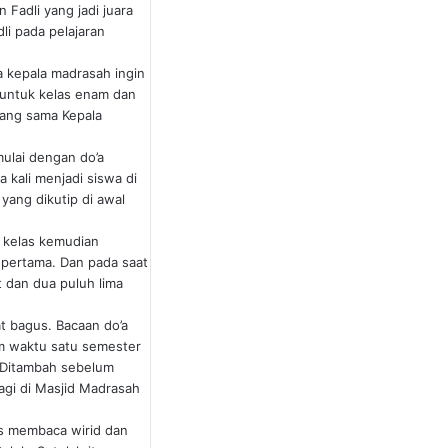
Fadli yang jadi juara
li pada pelajaran
a kepala madrasah ingin
g untuk kelas enam dan
rang sama Kepala
mulai dengan do’a
 kali menjadi siswa di
yang dikutip di awal
 kelas kemudian
n pertama. Dan pada saat
 dan dua puluh lima
t bagus. Bacaan do’a
am waktu satu semester
. Ditambah sebelum
agi di Masjid Madrasah
s membaca wirid dan