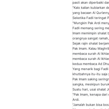
pasti akan diperbaiki da
“Kalo kalian kubiarkan d
yang bacaan Al Qur’annya
Seketika Fadli teringat 
“Mungkin Pak Ardi menyin
Fadli memang sering me
Imam memimpin shalat be
orangnya sangat ramah,
Sejak rajin shalat berja
Pak Imam. Kalau Maghrib
membaca surah Al Ikhlas
membaca surah Al Ikhlas
kedua membaca Ad Dhu
Yang menarik bagi Fadli 
khutbahnya itu-itu saja
Pak Imam saking seringn
sangka, meskipun buruk 
Suatu hari, usai shalat
“Pak Imam, kenapa dari 
Ardi.
“Jama’ah bukan bisa bo