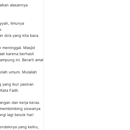
aikan alasannya
yyah, ilmunya
a.
an do’a yang kita baca
h meninggal. Masjid
aat karena berhasil
ampung ini. Berarti amal
ekolah umum. Mulailah
g yang ikut yasinan
Kata Fadli.
uangan dan kerja keras.
m membimbing siswanya
ngi lagi besok hari
endeknya yang keliru,