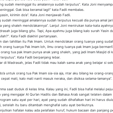
ang sudah meninggal itu amalannya sudah terputus”. Kata Joni menyamp
eninggal. Gak bisa beramal lagi!” kata Fadli membalas.
n yasin, kirimin do’a”. Kata Joni menjawab Fadli.
g sudah meninggal amalannya sudah terputus kecuali dia punya amal jari
a yang shaleh mendo’akannya”. Lanjut Joni menirukan kata-kata ayahny
rasah juga bilang gitu. Tapi, Apa ayahmu juga bilang kalo surah Yasin d
llah?”. Kata Fadli diakhiri pertanyaan.
an dan tahililan itu Pak Imam. Untuk mendo’akan orang tuanya yang suda
ah orang tuanya Pak Imam loh, ilmu orang tuanya pak Imam juga bermanf
orang tua pak Imam punya anak yang shaleh, yang jadi Imam Masjid di k
terputus”. Kata Fadli berpanjang lebar.
ar di Madrasah, jelas Fadli tidak mau kalah sama anak yang belajar si s
do’a untuk orang tua Pak Imam sia-sia aja, ntar aku bilang ke orang-oran
 cepat mati, kalo mati nanti masuk neraka, dan disiksa selama-lamanya”. 
ma saat duduk di kelas lima. Kalau yang ini, Fadli bisa hafal melalui pej
h yang mengajar Al Qur’an Hadits dan Bahasa Arab sangat telaten dala
gram satu ayat per hari, ayat yang sudah dihafalkan hari ini harus diula
, setelah itu baru ditambah menghafal satu ayat berikutnya.
anjutkan hafalan kalau ada pelafalan huruf, hukum bacaan dan panjang p