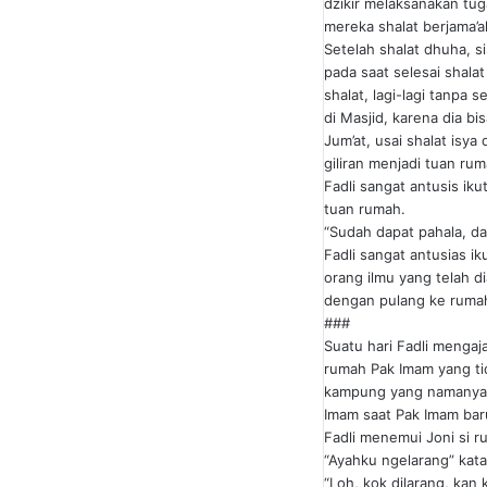
dzikir melaksanakan tug
mereka shalat berjama’
Setelah shalat dhuha, s
pada saat selesai shalat
shalat, lagi-lagi tanpa 
di Masjid, karena dia b
Jum’at, usai shalat isya
giliran menjadi tuan rum
Fadli sangat antusis ik
tuan rumah.
“Sudah dapat pahala, da
Fadli sangat antusias i
orang ilmu yang telah d
dengan pulang ke ruma
###
Suatu hari Fadli mengaj
rumah Pak Imam yang tid
kampung yang namanya M
Imam saat Pak Imam baru
Fadli menemui Joni si ru
“Ayahku ngelarang” kata
“Loh, kok dilarang, kan k