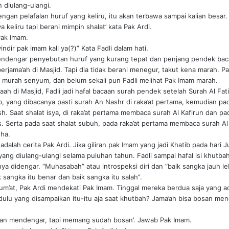
n diulang-ulangi.
engan pelafalan huruf yang keliru, itu akan terbawa sampai kalian besar.
 keliru tapi berani mimpin shalat’ kata Pak Ardi.
Pak Imam.
dir pak imam kali ya(?)” Kata Fadli dalam hati.
ndengar penyebutan huruf yang kurang tepat dan penjang pendek baca
rjama’ah di Masjid. Tapi dia tidak berani menegur, takut kena marah. P
 murah senyum, dan belum sekali pun Fadli melihat Pak Imam marah.
maah di Masjid, Fadli jadi hafal bacaan surah pendek setelah Surah Al Fati
, yang dibacanya pasti surah An Nashr di raka’at pertama, kemudian pad
h. Saat shalat isya, di raka’at pertama membaca surah Al Kafirun dan pa
. Serta pada saat shalat subuh, pada raka’at pertama membaca surah Al A
ha.
adalah cerita Pak Ardi. Jika giliran pak Imam yang jadi Khatib pada hari J
 yang diulang-ulangi selama puluhan tahun. Fadli sampai hafal isi khutb
ya didengar. “Muhasabah” atau introspeksi diri dan “baik sangka jauh le
sangka itu benar dan baik sangka itu salah”.
 Jum’at, Pak Ardi mendekati Pak Imam. Tinggal mereka berdua saja yang ad
dulu yang disampaikan itu-itu aja saat khutbah? Jama’ah bisa bosan me
san mendengar, tapi memang sudah bosan’. Jawab Pak Imam.