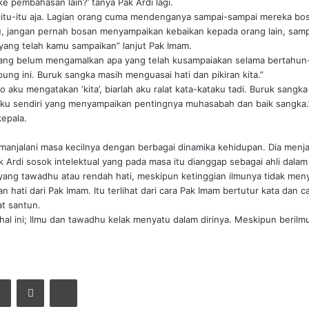
ke pembahasan lain?’ tanya Pak Ardi lagi.
u itu-itu aja. Lagian orang cuma mendenganya sampai-sampai mereka bos
, jangan pernah bosan menyampaikan kebaikan kepada orang lain, sampai
ang telah kamu sampaikan” lanjut Pak Imam.
orang belum mengamalkan apa yang telah kusampaiakan selama bertahun-
pung ini. Buruk sangka masih menguasai hati dan pikiran kita.”
lo aku mengatakan ‘kita’, biarlah aku ralat kata-kataku tadi. Buruk sang
 aku sendiri yang menyampaikan pentingnya muhasabah dan baik sangka.
epala.
 manjalani masa kecilnya dengan berbagai dinamika kehidupan. Dia menj
 Ardi sosok intelektual yang pada masa itu dianggap sebagai ahli dalam
yang tawadhu atau rendah hati, meskipun ketinggian ilmunya tidak menya
n hati dari Pak Imam. Itu terlihat dari cara Pak Imam bertutur kata dan
at santun.
al ini; Ilmu dan tawadhu kelak menyatu dalam dirinya. Meskipun berilmu 
er
LinkedIn
Pinterest
Print