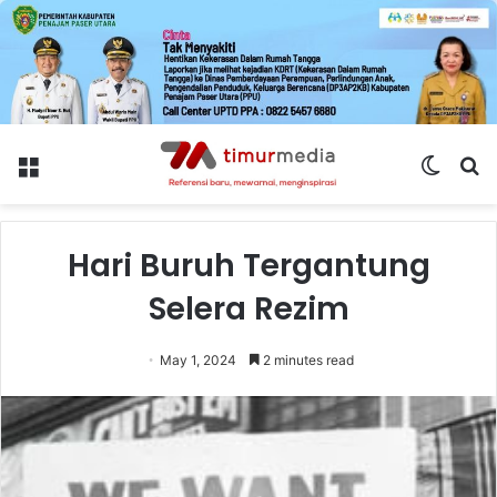
Menu
Switch
S
skin
fo
Hari Buruh Tergantung
Selera Rezim
May 1, 2024
2 minutes read