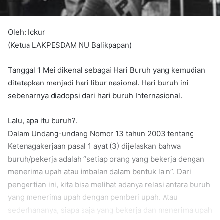
Oleh: Ickur
(Ketua LAKPESDAM NU Balikpapan)
Tanggal 1 Mei dikenal sebagai Hari Buruh yang kemudian
ditetapkan menjadi hari libur nasional. Hari buruh ini
sebenarnya diadopsi dari hari buruh Internasional.
Lalu, apa itu buruh?.
Dalam Undang-undang Nomor 13 tahun 2003 tentang
Ketenagakerjaan pasal 1 ayat (3) dijelaskan bahwa
buruh/pekerja adalah “setiap orang yang bekerja dengan
menerima upah atau imbalan dalam bentuk lain”. Dari
pengertian ini, kita bisa melihat adanya relasi antara buruh
yang menerima upah dengan pemberi upah. Atau
sederhananya, siapa saja yang bekerja dan menerima upah