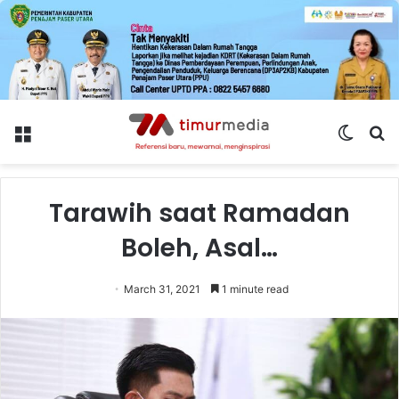
Menu
Switch
S
skin
fo
Tarawih saat Ramadan
Boleh, Asal…
March 31, 2021
1 minute read