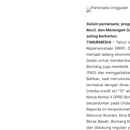
Selain pariwisata, pro
Kecil, dan Menengah (
saling berkaitan.
TIMURMEDIA
– Tahun l
Kepariwisataan (RIKP). 
menjadi ladang ekonomi
Selain untuk memberika
Bontang juga membidik p
(PAD) dan menggeliatka
Bahkan, saat merumuskan
termasuk dengan dinas-
[media-credit id=”15″ a
Ketua Komisi ll DPRD B
berpedoman pada Undang
Raperda ini berpedoman
Menurut Rustam, Kota Bo
Beras Basah, Bontang Kua
dan didukung regulasi 