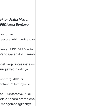
ektor Usaha Mikro,
DPRD) Kota Bontang
mbangunan
 secara lebih serius dan
 lewat RIKP, DPRD Kota
 Pendapatan Asli Daerah
t kerja lintas instansi,
gungjawab nantinya.
perda) RIKP ini
taan. “Nantinya isi
an. Diantaranya Pulau
elola secara profesional
kita mengembangkannya