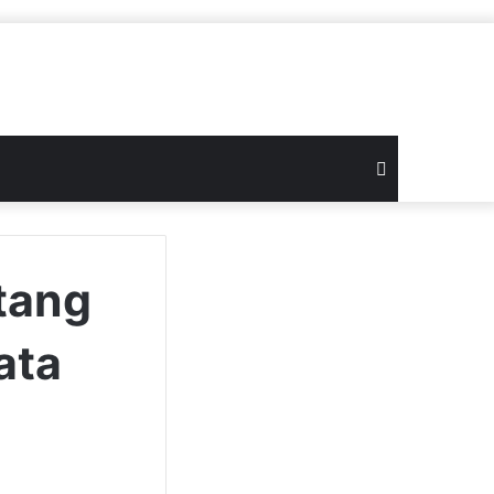
Search
for
tang
ata