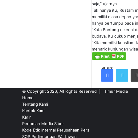
saja,” ujarnya.
Tak hanya itu, Rustam m
memiliki masa depan yan
hanya bertumpu pada ind
“Kota Bontang dikenal de
budaya. Itu cukup menja
“Kita memiliki keaslian
menarik kunjungan wisa
Share
Facebook
Twitt
© Copyright 2026, All Rights Reserved |
Timur Media
Home
Tentang Kami
Kontak Kami
Karir
Pedoman Media Siber
Kode Etik Internal Perusahaan Pers
SOP Perlindungan Wartawan