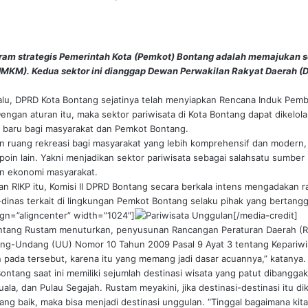
gram strategis Pemerintah Kota (Pemkot) Bontang adalah memajukan s
UMKM). Kedua sektor ini dianggap Dewan Perwakilan Rakyat Daerah (
alu, DPRD Kota Bontang sejatinya telah menyiapkan Rencana Induk Pe
Dengan aturan itu, maka sektor pariwisata di Kota Bontang dapat dikelola
 baru bagi masyarakat dan Pemkot Bontang.
n ruang rekreasi bagi masyarakat yang lebih komprehensif dan modern,
oin lain. Yakni menjadikan sektor pariwisata sebagai salahsatu sumber
n ekonomi masyarakat.
 RIKP itu, Komisi II DPRD Bontang secara berkala intens mengadakan rapa
dinas terkait di lingkungan Pemkot Bontang selaku pihak yang bertang
lign=”aligncenter” width=”1024″]
[/media-credit]
ontang Rustam menuturkan, penyusunan Rancangan Peraturan Daerah (Ra
-Undang (UU) Nomor 10 Tahun 2009 Pasal 9 Ayat 3 tentang Kepariwisa
 pada tersebut, karena itu yang memang jadi dasar acuannya,” katanya.
ntang saat ini memiliki sejumlah destinasi wisata yang patut dibanggak
la, dan Pulau Segajah. Rustam meyakini, jika destinasi-destinasi itu dik
yang baik, maka bisa menjadi destinasi unggulan. “Tinggal bagaimana 