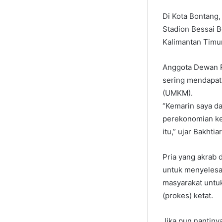
Di Kota Bontang, 
Stadion Bessai B
Kalimantan Timur
Anggota Dewan P
sering mendapat 
(UMKM).
“Kemarin saya da
perekonomian kem
itu,” ujar Bakhti
Pria yang akrab
untuk menyelesai
masyarakat untuk
(prokes) ketat.
Jika pun nantin