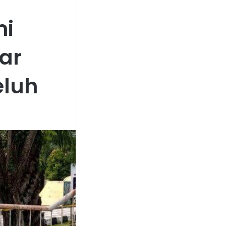
mi
ar
luh