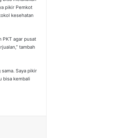
a pikir Pemkot
otokol kesehatan
n PKT agar pusat
rjualan,” tambah
 sama. Saya pikir
u bisa kembali