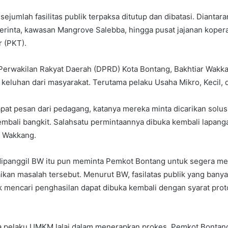
sejumlah fasilitas publik terpaksa ditutup dan dibatasi. Diantar
erinta, kawasan Mangrove Salebba, hingga pusat jajanan koper
 (PKT).
erwakilan Rakyat Daerah (DPRD) Kota Bontang, Bakhtiar Wakk
keluhan dari masyarakat. Terutama pelaku Usaha Mikro, Kecil
pat pesan dari pedagang, katanya mereka minta dicarikan solus
bali bangkit. Salahsatu permintaannya dibuka kembali lapanga
ar Wakkang.
 dipanggil BW itu pun meminta Pemkot Bontang untuk segera m
kan masalah tersebut. Menurut BW, fasilatas publik yang bany
 mencari penghasilan dapat dibuka kembali dengan syarat prot
ya pelaku UMKM lalai dalam menerapkan prokes, Pemkot Bontan