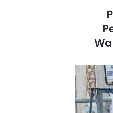
P
P
Wa