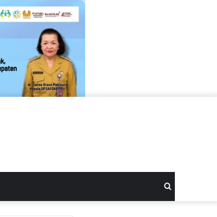
Search
for