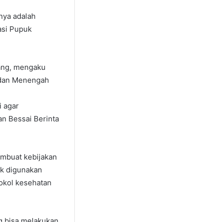
anya adalah
asi Pupuk
ang, mengaku
, dan Menengah
i agar
n Bessai Berinta
embuat kebijakan
ak digunakan
okol kesehatan
g bisa melakukan