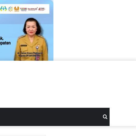
Search
for