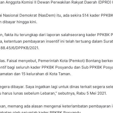
kan Anggota Komisi II Dewan Perwakilan Rakyat Daerah (DPRD) 
rtai Nasional Demokrat (NasDem) itu, ada sekira 514 kader PPK
 dibayar hingga kini.
n, fakta itu terungkap dari laporan salahseorang kader PPKBK 
ya, ketentuan pembayaran insentif ini telah tertuang dalam Sura
188.45/6/DPPKB/2021.
las. Faisal menyebut, Pemerintah Kota (Pemkot) Bontang berke
ntif bagi seluruh kader PPKBK Posyandu dan Sub PPKBK Posy
camatan dan 15 kelurahan di Kota Taman.
egera dibayar. Saya ingatkan lagi untuk dinas terkait segera se
tu harus lunas sebelum Lebaran,” sebutnya, Rabu 5 Mei 2021.
an, memang ada alasan mengenai keterlambatan pembayaran inse
jabatan oleh sejumlah kader PPKBK Posyandu.