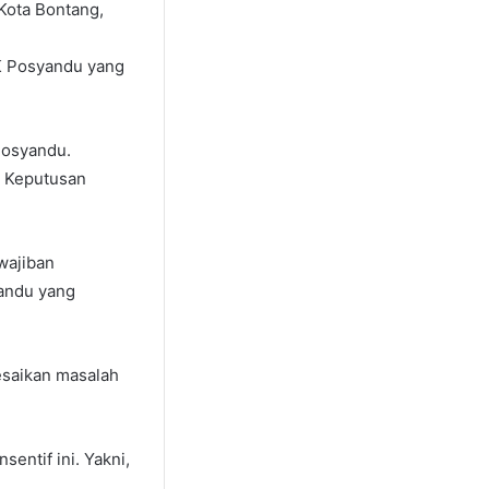
Kota Bontang,
BK Posyandu yang
Posyandu.
t Keputusan
wajiban
andu yang
lesaikan masalah
ntif ini. Yakni,