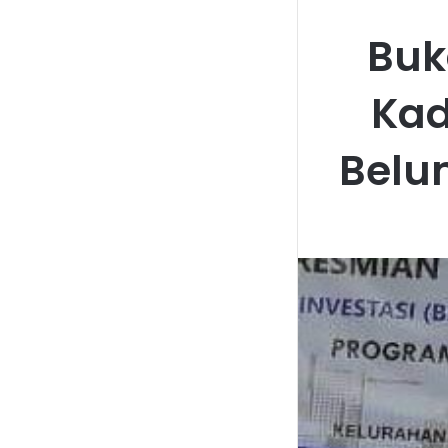
Buk
Kad
Belu