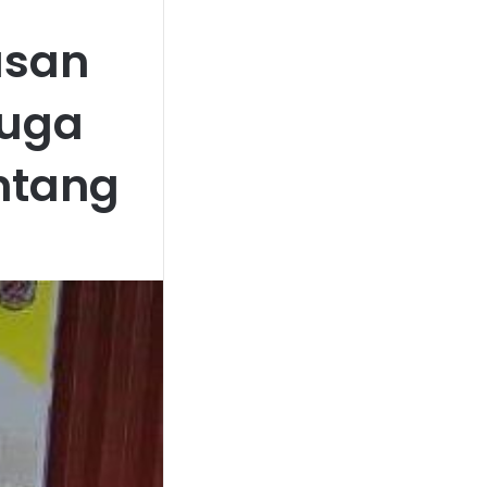
usan
Juga
ntang