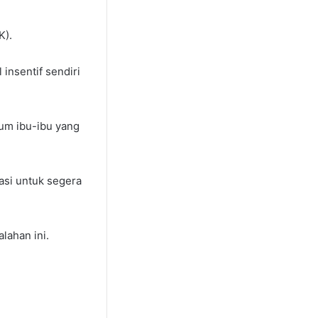
K).
insentif sendiri
aum ibu-ibu yang
si untuk segera
lahan ini.