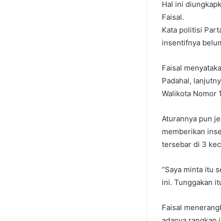
Hal ini diungkap
Faisal.
Kata politisi Pa
insentifnya belum
Faisal menyataka
Padahal, lanjutn
Walikota Nomor 
Aturannya pun je
memberikan inse
tersebar di 3 ke
“Saya minta itu s
ini. Tunggakan i
Faisal menerangk
adanya rangkap 