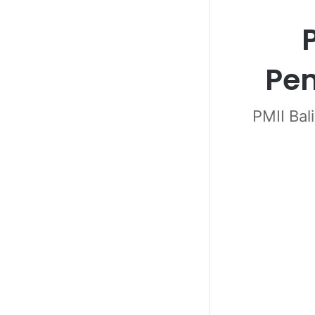
Pe
PMII Ba