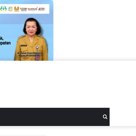
Search
for