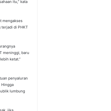
ahaan itu,” kata
pat mengakses
 terjadi di PHKT
kurangnya
T meninggi, baru
ebih ketat.”
tuan penyaluran
. Hingga
ublik lumbung
ak, jika