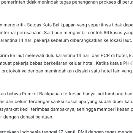
 pemerintah tidak menindak tegas penanganan prokses di perus
un mengkritik Satgas Kota Balikpapan yang sepertinya tidak da
internal perusahaan. Said pun mengambil contoh 66 kasus yang
arantina 14 hari pekerja sebelum diberangkatkan ke lokasi laut.
kirim ke laut melewati dulu karantina 14 hari dan PCR di hotel, 
uat pekerja bebas berkeliaran keluar hotel. Ketika kasus PHK
protokolnya dengan memindahkan disalah satu hotel lain yang l
kan bahwa Pemkot Balikpapan terkesan hanya jadi lumbung ban
n dan belum terdengar sanksi sosial apa yang sudah diberikan
yarakat kecil terimbas dampaknya, sehingga memberi kesan p
r dengan donasi bantuan.
rdekaan Indonesia tanggal 17 Nanti, PMII dengan tegas mendes