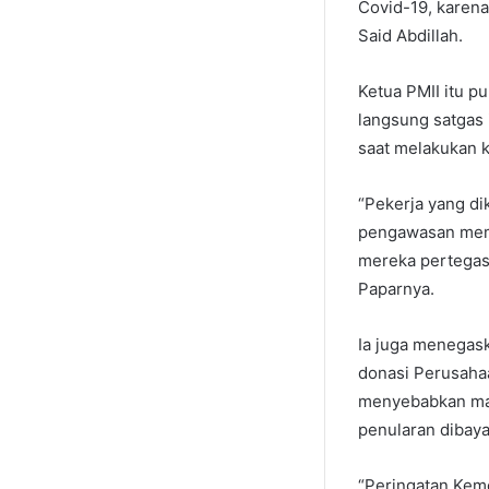
Covid-19, karena
Said Abdillah.
Ketua PMII itu p
langsung satgas 
saat melakukan k
“Pekerja yang di
pengawasan memb
mereka pertegas 
Paparnya.
Ia juga menegas
donasi Perusahaa
menyebabkan mas
penularan dibaya
“Peringatan Keme