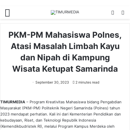
Menu
Switch
S
skin
fo
PKM-PM Mahasiswa Polnes,
Atasi Masalah Limbah Kayu
dan Nipah di Kampung
Wisata Ketupat Samarinda
September 30, 2023
2 minutes read
TIMURMEDIA
– Program Kreativitas Mahasiswa bidang Pengabdian
Masyarakat (PKM-PM) Politeknik Negeri Samarinda (Polnes) tahun
2023 mendapat perhatian. Kali ini dari Kementerian Pendidikan dan
kebudayaan, Riset, dan Teknologi Republik Indonesia
(Kemendikbudristek RI), melalui Program Kampus Merdeka oleh