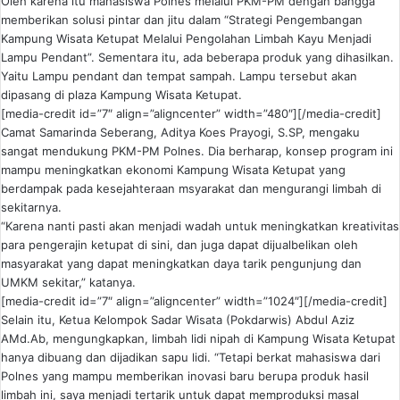
Oleh karena itu mahasiswa Polnes melalui PKM-PM dengan bangga
memberikan solusi pintar dan jitu dalam “Strategi Pengembangan
Kampung Wisata Ketupat Melalui Pengolahan Limbah Kayu Menjadi
Lampu Pendant”. Sementara itu, ada beberapa produk yang dihasilkan.
Yaitu Lampu pendant dan tempat sampah. Lampu tersebut akan
dipasang di plaza Kampung Wisata Ketupat.
[media-credit id=”7″ align=”aligncenter” width=”480″]
[/media-credit]
Camat Samarinda Seberang, Aditya Koes Prayogi, S.SP, mengaku
sangat mendukung PKM-PM Polnes. Dia berharap, konsep program ini
mampu meningkatkan ekonomi Kampung Wisata Ketupat yang
berdampak pada kesejahteraan msyarakat dan mengurangi limbah di
sekitarnya.
“Karena nanti pasti akan menjadi wadah untuk meningkatkan kreativitas
para pengerajin ketupat di sini, dan juga dapat dijualbelikan oleh
masyarakat yang dapat meningkatkan daya tarik pengunjung dan
UMKM sekitar,” katanya.
[media-credit id=”7″ align=”aligncenter” width=”1024″]
[/media-credit]
Selain itu, Ketua Kelompok Sadar Wisata (Pokdarwis) Abdul Aziz
AMd.Ab, mengungkapkan, limbah lidi nipah di Kampung Wisata Ketupat
hanya dibuang dan dijadikan sapu lidi. “Tetapi berkat mahasiswa dari
Polnes yang mampu memberikan inovasi baru berupa produk hasil
limbah ini, saya menjadi tertarik untuk dapat memproduksi masal