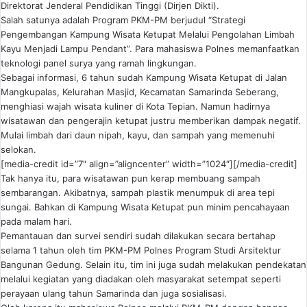
Direktorat Jenderal Pendidikan Tinggi (Dirjen Dikti).
Salah satunya adalah Program PKM-PM berjudul “Strategi
Pengembangan Kampung Wisata Ketupat Melalui Pengolahan Limbah
Kayu Menjadi Lampu Pendant”. Para mahasiswa Polnes memanfaatkan
teknologi panel surya yang ramah lingkungan.
Sebagai informasi, 6 tahun sudah Kampung Wisata Ketupat di Jalan
Mangkupalas, Kelurahan Masjid, Kecamatan Samarinda Seberang,
menghiasi wajah wisata kuliner di Kota Tepian. Namun hadirnya
wisatawan dan pengerajin ketupat justru memberikan dampak negatif.
Mulai limbah dari daun nipah, kayu, dan sampah yang memenuhi
selokan.
[media-credit id=”7″ align=”aligncenter” width=”1024″]
[/media-credit]
Tak hanya itu, para wisatawan pun kerap membuang sampah
sembarangan. Akibatnya, sampah plastik menumpuk di area tepi
sungai. Bahkan di Kampung Wisata Ketupat pun minim pencahayaan
pada malam hari.
Pemantauan dan survei sendiri sudah dilakukan secara bertahap
selama 1 tahun oleh tim PKM-PM Polnes Program Studi Arsitektur
Bangunan Gedung. Selain itu, tim ini juga sudah melakukan pendekatan
melalui kegiatan yang diadakan oleh masyarakat setempat seperti
perayaan ulang tahun Samarinda dan juga sosialisasi.