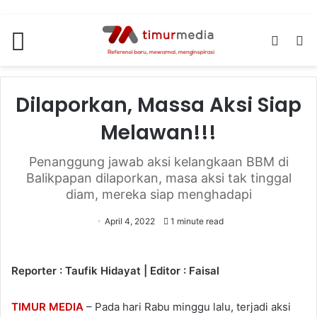
Menu
Switch
S
skin
fo
Dilaporkan, Massa Aksi Siap
Melawan!!!
Penanggung jawab aksi kelangkaan BBM di
Balikpapan dilaporkan, masa aksi tak tinggal
diam, mereka siap menghadapi
April 4, 2022
1 minute read
Reporter : Taufik Hidayat | Editor : Faisal
TIMUR MEDIA
– Pada hari Rabu minggu lalu, terjadi aksi