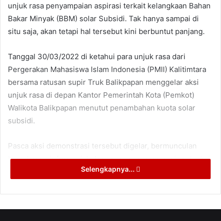
unjuk rasa penyampaian aspirasi terkait kelangkaan Bahan
Bakar Minyak (BBM) solar Subsidi. Tak hanya sampai di
situ saja, akan tetapi hal tersebut kini berbuntut panjang.
Tanggal 30/03/2022 di ketahui para unjuk rasa dari
Pergerakan Mahasiswa Islam Indonesia (PMII) Kalitimtara
bersama ratusan supir Truk Balikpapan menggelar aksi
unjuk rasa di depan Kantor Pemerintah Kota (Pemkot)
Walikota Balikpapan menutut penambahan kuota solar
subsidi.
Pasca aksi demonstrasi tersebut digelar, bermunculan
beredarnya informasi, bahwa para penanggung jawab aksi
Selengkapnya...
di laporkan, lantaran di duga massa aksi melakukan
pengrusakan terhadap pagar Pemkot yang berwarna putih
pas disebrang Kantor DPRD Balikpapan.