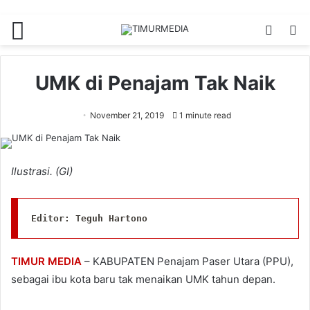
Menu
Switch
S
skin
fo
UMK di Penajam Tak Naik
November 21, 2019
1 minute read
Ilustrasi. (GI)
Editor: Teguh Hartono
TIMUR MEDIA
– KABUPATEN Penajam Paser Utara (PPU),
sebagai ibu kota baru tak menaikan UMK tahun depan.