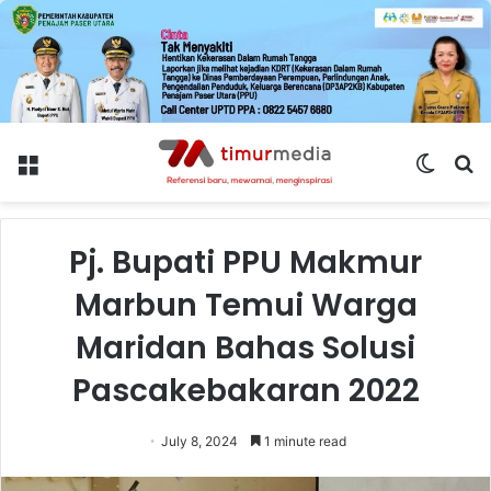
Menu
Switch
S
skin
fo
Pj. Bupati PPU Makmur
Marbun Temui Warga
Maridan Bahas Solusi
Pascakebakaran 2022
July 8, 2024
1 minute read