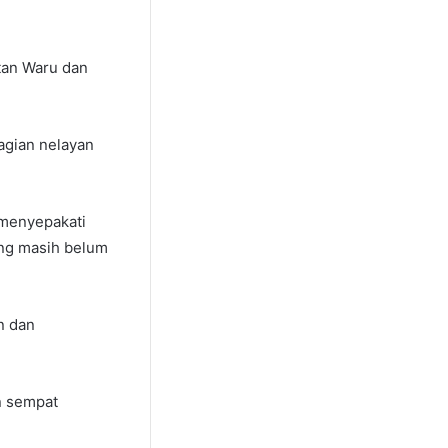
tan Waru dan
bagian nelayan
 menyepakati
ng masih belum
n dan
n sempat