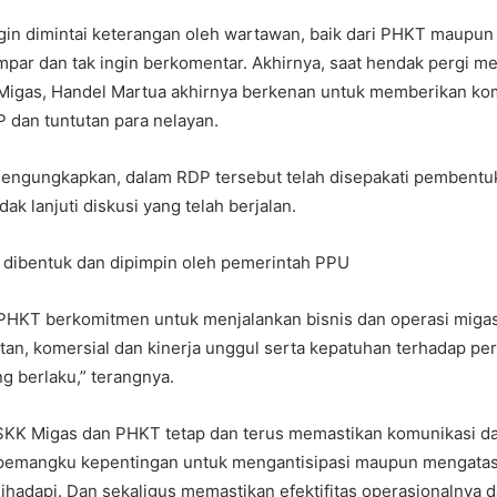
ngin dimintai keterangan oleh wartawan, baik dari PHKT maupu
mpar dan tak ingin berkomentar. Akhirnya, saat hendak pergi m
Migas, Handel Martua akhirnya berkenan untuk memberikan ko
P dan tuntutan para nelayan.
engungkapkan, dalam RDP tersebut telah disepakati pembentu
k lanjuti diskusi yang telah berjalan.
 dibentuk dan dipimpin oleh pemerintah PPU
PHKT berkomitmen untuk menjalankan bisnis dan operasi migas 
tan, komersial dan kinerja unggul serta kepatuhan terhadap pe
 berlaku,” terangnya.
SKK Migas dan PHKT tetap dan terus memastikan komunikasi d
pemangku kepentingan untuk mengantisipasi maupun mengata
ihadapi. Dan sekaligus memastikan efektifitas operasionalnya