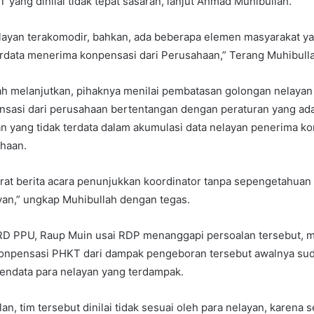
yang dinilai tidak tepat sasaran, lanjut Ahmad Muhibullah.
layan terakomodir, bahkan, ada beberapa elemen masyarakat y
erdata menerima konpensasi dari Perusahaan,” Terang Muhibull
h melanjutkan, pihaknya menilai pembatasan golongan nelayan
asi dari perusahaan bertentangan dengan peraturan yang ada. 
n yang tidak terdata dalam akumulasi data nelayan penerima k
ahaan.
rat berita acara penunjukkan koordinator tanpa sepengetahuan
yan,” ungkap Muhibullah dengan tegas.
PRD PPU, Raup Muin usai RDP menanggapi persoalan tersebut, m
 konpensasi PHKT dari dampak pengeboran tersebut awalnya sud
endata para nelayan yang terdampak.
an, tim tersebut dinilai tidak sesuai oleh para nelayan, karena 