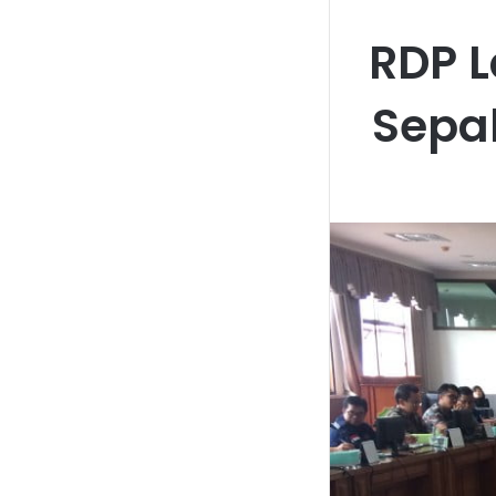
RDP L
Sepak