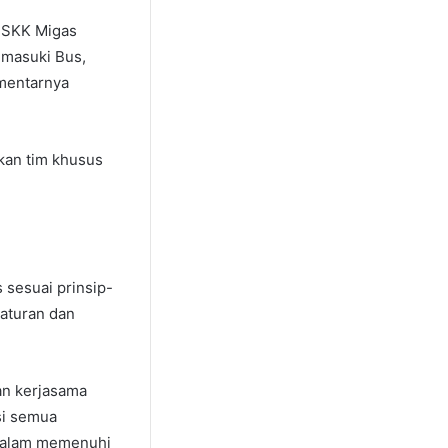
n SKK Migas
emasuki Bus,
mentarnya
kan tim khusus
sesuai prinsip-
raturan dan
an kerjasama
si semua
 dalam memenuhi