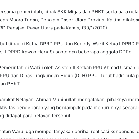
bersama pemerintah, pihak SKK Migas dan PHKT serta para nela
an Muara Tunan, Penajam Paser Utara Provinsi Kaltim, dilaksa
PRD Penajam Paser Utara pada Kamis, (30/1/2020).
but dihadiri Ketua DPRD PPU Jon Kenedy, Wakil Ketua I DPRD 
isi I DPRD Irawan Heru Susanto dan beberapa anggota DPRd.
emerintah di Wakili oleh Asisten II Setkab PPU Ahmad Usman 
 PPU dan Dinas Lingkungan Hidup (DLH) PPU. Turut hadir pula
Dan PHKT.
yarakat Nelayan, Ahmad Muhibullah mengatakan, pihaknya mera
ktivitas pengeboran yang berdampak pada menurunnya secara dr
ng didapat para nelayan tersebut.
atan Waru juga mempertanyakan perihal realisasi konpensasi d