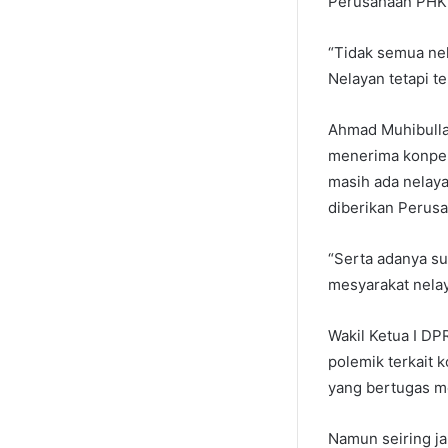
Perusahaan PHKT 
“Tidak semua ne
Nelayan tetapi t
Ahmad Muhibulla
menerima konpens
masih ada nelaya
diberikan Perus
“Serta adanya su
mesyarakat nela
Wakil Ketua I D
polemik terkait
yang bertugas m
Namun seiring jal