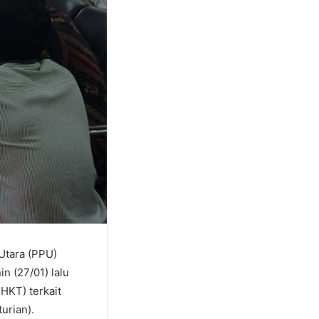
Utara (PPU)
n (27/01) lalu
HKT) terkait
urian).