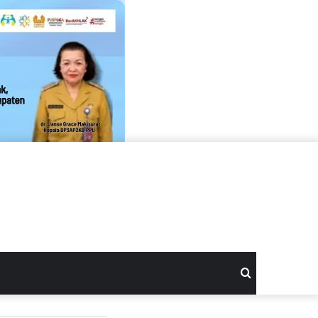
Search
for