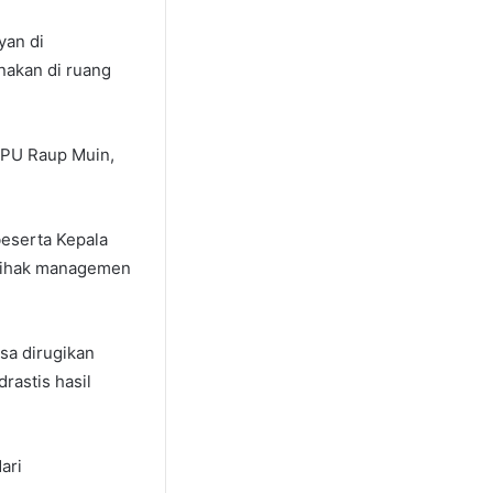
yan di
nakan di ruang
PPU Raup Muin,
beserta Kepala
 pihak managemen
sa dirugikan
astis hasil
ari