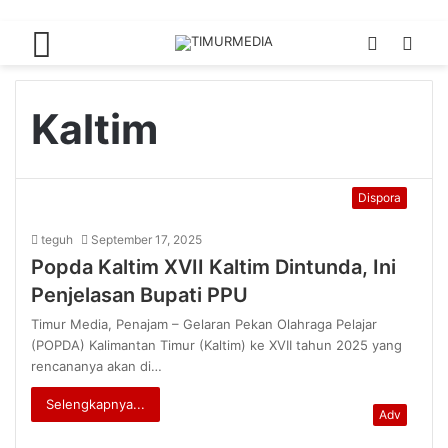
Menu
Switch
Sea
skin
for
Kaltim
Dispora
teguh
September 17, 2025
Popda Kaltim XVII Kaltim Dintunda, Ini
Penjelasan Bupati PPU
Timur Media, Penajam – Gelaran Pekan Olahraga Pelajar
(POPDA) Kalimantan Timur (Kaltim) ke XVII tahun 2025 yang
rencananya akan di…
Selengkapnya...
Adv