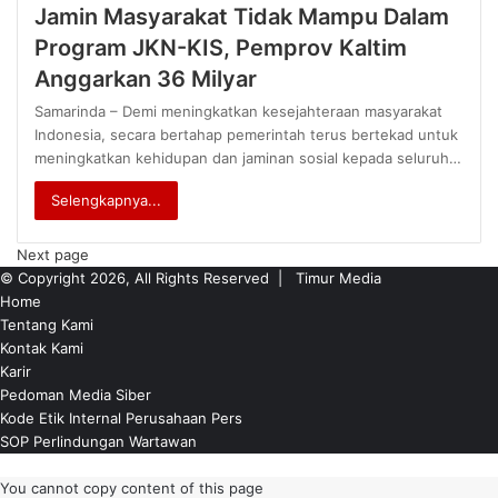
Jamin Masyarakat Tidak Mampu Dalam
Program JKN-KIS, Pemprov Kaltim
Anggarkan 36 Milyar
Samarinda – Demi meningkatkan kesejahteraan masyarakat
Indonesia, secara bertahap pemerintah terus bertekad untuk
meningkatkan kehidupan dan jaminan sosial kepada seluruh…
Selengkapnya...
Next page
© Copyright 2026, All Rights Reserved |
Timur Media
Home
Tentang Kami
Kontak Kami
Karir
Pedoman Media Siber
Kode Etik Internal Perusahaan Pers
SOP Perlindungan Wartawan
Back
to
You cannot copy content of this page