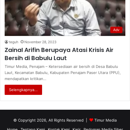
Adv
teguh
November 28, 2023
Zainal Arifin Berupaya Atasi Krisis Air
Bersih di Babulu Laut
Timur Media, Penajam – Ketersediaan air bersih di Desa Babulu
Laut, Kecamatan Babulu, Kabupaten Penajam Paser Utara (PPU),
mendapatkan kritikan…
Selengkapnya...
© Copyright 2026, All Rights Reserved |
Timur Media
Home
Tentang Kami
Kontak Kami
Karir
Pedoman Media Siber