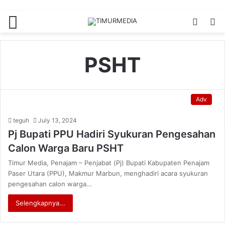
Menu
Switch
S
skin
fo
PSHT
Adv
teguh
July 13, 2024
Pj Bupati PPU Hadiri Syukuran Pengesahan
Calon Warga Baru PSHT
Timur Media, Penajam – Penjabat (Pj) Bupati Kabupaten Penajam
Paser Utara (PPU), Makmur Marbun, menghadiri acara syukuran
pengesahan calon warga…
Selengkapnya...