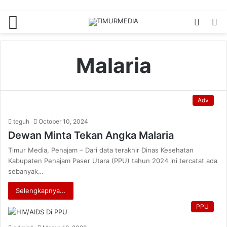
Menu
Switch
S
skin
fo
Malaria
Adv
teguh
October 10, 2024
Dewan Minta Tekan Angka Malaria
Timur Media, Penajam – Dari data terakhir Dinas Kesehatan
Kabupaten Penajam Paser Utara (PPU) tahun 2024 ini tercatat ada
sebanyak…
Selengkapnya...
PPU