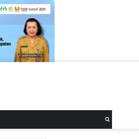
Search
for