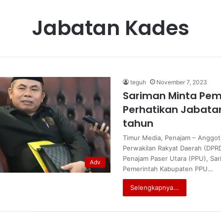
Jabatan Kades
teguh
November 7, 2023
Sariman Minta Pem
Perhatikan Jabata
tahun
Timur Media, Penajam – Anggo
Perwakilan Rakyat Daerah (DPR
Penajam Paser Utara (PPU), Sa
Adv
Pemerintah Kabupaten PPU…
Selengkapnya...