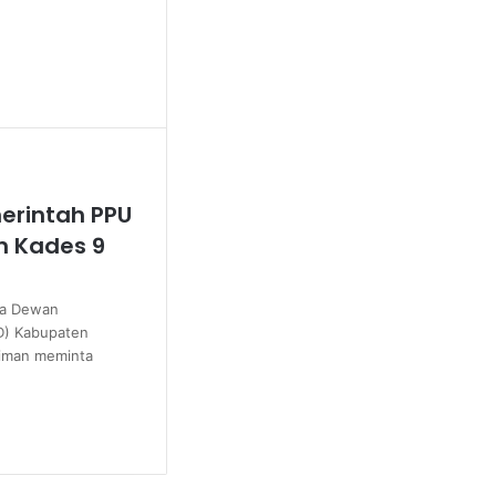
erintah PPU
n Kades 9
ta Dewan
D) Kabupaten
riman meminta