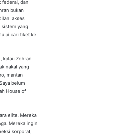
t federal, dan
ohran bukan
ilan, akses
n sistem yang
lai cari tiket ke
, kalau Zohran
ak nakal yang
mo, mantan
“Saya belum
kah House of
ara elite. Mereka
nga. Mereka ingin
neksi korporat,