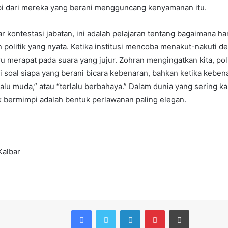
pi dari mereka yang berani mengguncang kenyamanan itu.
ar kontestasi jabatan, ini adalah pelajaran tentang bagaimana ha
 politik yang nyata. Ketika institusi mencoba menakut-nakuti 
tru merapat pada suara yang jujur. Zohran mengingatkan kita, pol
i soal siapa yang berani bicara kebenaran, bahkan ketika keben
erlalu muda,” atau “terlalu berbahaya.” Dalam dunia yang sering kal
 bermimpi adalah bentuk perlawanan paling elegan.
Kalbar
Facebook
Twitter
LinkedIn
Pinterest
Print