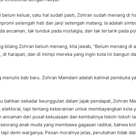
i belum keluar, satu hal sudah pasti, Zohran sudah menang di h
promi setengah hati dan janji setengah matang. Ia adalah simbo
da ancaman, tak tunduk pada nostalgia, dan tak tertarik pada pol
ng bilang Zohran belum menang, kita jawab, “Belum menang di a
, di harapan, dan di mimpi mereka yang ingin kota ini bangun dar
 menulis bab baru. Zohran Mamdani adalah kalimat pembuka ya
u bahkan sekadar keunggulan dalam jajak pendapat, Zohran M
ik elektoral, tapi tentang keberanian untuk membayangkan kota ya
 ancaman dari pusat kekuasaan dan kembalinya tokoh-tokoh l
 seorang anak muda yang membawa gagasan radikal, bahwa kota
 tapi demi warganya. Pesan moralnya jelas, perubahan tidak da