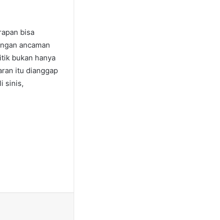
rapan bisa
dengan ancaman
itik bukan hanya
aran itu dianggap
i sinis,