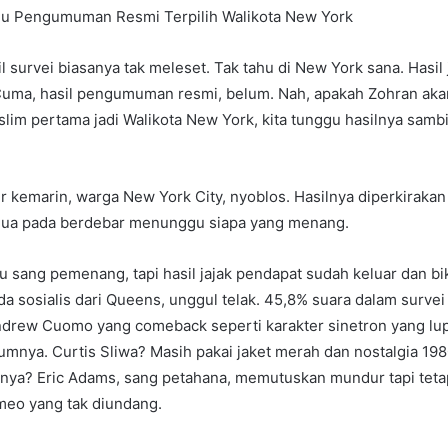
u Pengumuman Resmi Terpilih Walikota New York
sil survei biasanya tak meleset. Tak tahu di New York sana. Hasil
Cuma, hasil pengumuman resmi, belum. Nah, apakah Zohran ak
slim pertama jadi Walikota New York, kita tunggu hasilnya sambi
kemarin, warga New York City, nyoblos. Hasilnya diperkirakan h
mua pada berdebar menunggu siapa yang menang.
sang pemenang, tapi hasil jajak pendapat sudah keluar dan bik
a sosialis dari Queens, unggul telak. 45,8% suara dalam survei 
drew Cuomo yang comeback seperti karakter sinetron yang lup
umnya. Curtis Sliwa? Masih pakai jaket merah dan nostalgia 198
nya? Eric Adams, sang petahana, memutuskan mundur tapi teta
meo yang tak diundang.