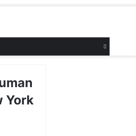
Search
for
muman
w York