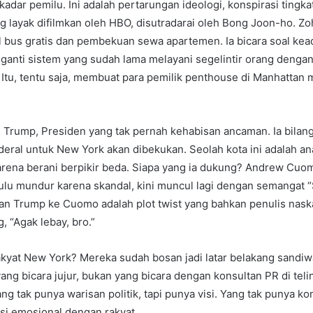
kadar pemilu. Ini adalah pertarungan ideologi, konspirasi tingka
ng layak difilmkan oleh HBO, disutradarai oleh Bong Joon-ho. Z
l bus gratis dan pembekuan sewa apartemen. Ia bicara soal kead
ganti sistem yang sudah lama melayani segelintir orang denga
Itu, tentu saja, membuat para pemilik penthouse di Manhattan mu
Trump, Presiden yang tak pernah kehabisan ancaman. Ia bilang
eral untuk New York akan dibekukan. Seolah kota ini adalah an
arena berani berpikir beda. Siapa yang ia dukung? Andrew Cuo
ulu mundur karena skandal, kini muncul lagi dengan semangat 
an Trump ke Cuomo adalah plot twist yang bahkan penulis nas
, “Agak lebay, bro.”
akyat New York? Mereka sudah bosan jadi latar belakang sandiw
ang bicara jujur, bukan yang bicara dengan konsultan PR di teli
g tak punya warisan politik, tapi punya visi. Yang tak punya ko
si emosional dengan rakyat.