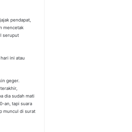
 jajak pendapat,
an mencetak
l seruput
ari ini atau
in geger.
terakhir,
a dia sudah mati
0-an, tapi suara
p muncul di surat