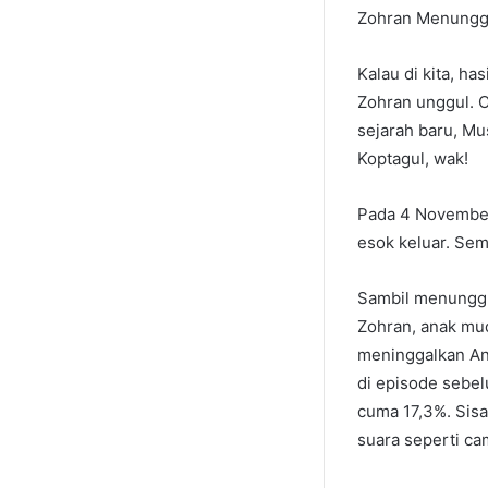
Zohran Menungg
Kalau di kita, ha
Zohran unggul. 
sejarah baru, Mu
Koptagul, wak!
Pada 4 November 
esok keluar. Se
Sambil menunggu 
Zohran, anak mud
meninggalkan An
di episode sebel
cuma 17,3%. Sisa
suara seperti ca