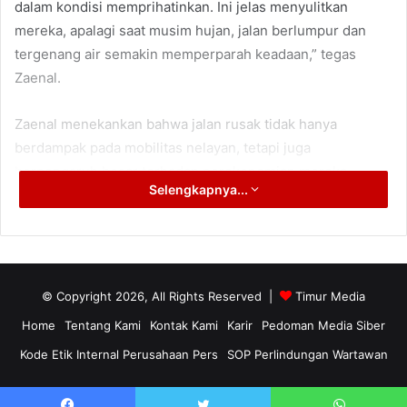
dalam kondisi memprihatinkan. Ini jelas menyulitkan
mereka, apalagi saat musim hujan, jalan berlumpur dan
tergenang air semakin memperparah keadaan,” tegas
Zaenal.
Zaenal menekankan bahwa jalan rusak tidak hanya
berdampak pada mobilitas nelayan, tetapi juga
berpengaruh besar terhadap perekonomian mereka.
Selengkapnya...
Distribusi hasil tangkapan ke pasar menjadi terhambat,
yang pada akhirnya berdampak pada harga jual.
“Kalau distribusi terlambat, harga ikan bisa turun. Ini
merugikan nelayan. Maka perbaikan jalan ini harus menjadi
© Copyright 2026, All Rights Reserved |
Timur Media
prioritas agar pendapatan nelayan tetap stabil,” jelasnya.
Home
Tentang Kami
Kontak Kami
Karir
Pedoman Media Siber
Kode Etik Internal Perusahaan Pers
SOP Perlindungan Wartawan
Ia juga menyoroti ketimpangan pembangunan infrastruktur
di wilayah pesisir PPU. Menurutnya, masih banyak
kawasan pesisir yang luput dari perhatian pembangunan,