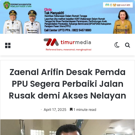
Menu
Switch
S
skin
fo
Zaenal Arifin Desak Pemda
PPU Segera Perbaiki Jalan
Rusak demi Akses Nelayan
April 17, 2025
1 minute read