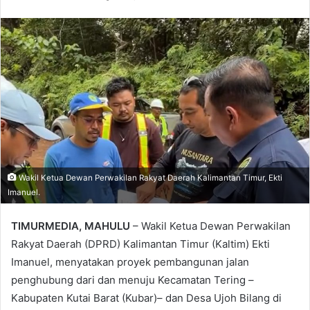
Wakil Ketua Dewan Perwakilan Rakyat Daerah Kalimantan Timur, Ekti
Imanuel.
TIMURMEDIA, MAHULU
– Wakil Ketua Dewan Perwakilan
Rakyat Daerah (DPRD) Kalimantan Timur (Kaltim) Ekti
Imanuel, menyatakan proyek pembangunan jalan
penghubung dari dan menuju Kecamatan Tering –
Kabupaten Kutai Barat (Kubar)– dan Desa Ujoh Bilang di