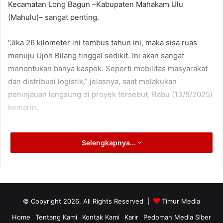
Kecamatan Long Bagun –Kabupaten Mahakam Ulu
(Mahulu)– sangat penting.
“Jika 26 kilometer ini tembus tahun ini, maka sisa ruas
menuju Ujoh Bilang tinggal sedikit. Ini akan sangat
menentukan banya kaspek. Seperti mobilitas masyarakat
dan distribusi logistik,” jelasnya, saat melakukan
peninjauan langsung di proyek tersebut, Rabu (13/8/2025)
kemarin.
Politisi Partai Gerakan Indonesia Raya (Gerindra) itu
Selengkapnya...
menegaskan, panjang total jalan yang sedang dibangun
dari Segmen I hingga IV mencapai sekitar 26 kilometer. Itu
sebabnya, ia menekankan pentingnya ketepatan waktu
pelaksanaan, mengingat seluruh kontrak berakhir pada 31
Desember 2025 mendatang.
© Copyright 2026, All Rights Reserved |
Timur Media
Home
Tentang Kami
Kontak Kami
Karir
Pedoman Media Siber
“Proyek ini sudah berkontrak. Ada yang sudah berjalan dua