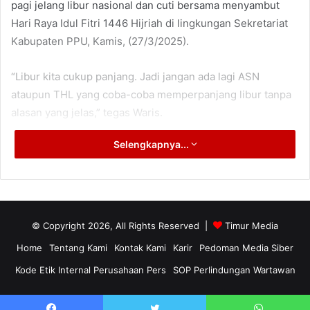
pagi jelang libur nasional dan cuti bersama menyambut
Hari Raya Idul Fitri 1446 Hijriah di lingkungan Sekretariat
Kabupaten PPU, Kamis, (27/3/2025).
“Libur kita cukup panjang. Jadi jangan ada lagi ASN
ataupun THL yang coba-coba memperpanjang libur tanpa
alasan yang jelas,” tegas Waris.
Selengkapnya...
Oleh karena itu Waris mengingatkan seluruh ASN maupun
THL di lingkungan Pemkab PPU wajib kembali masuk
kantor sesuai jadwal yang telah ditentukan tersebut.
Dia juga menyoroti terkait kedisiplinan pegawai di
© Copyright 2026, All Rights Reserved |
Timur Media
lingkungan Pemkab PPU. Menurutnya, jaka lima atau
Home
Tentang Kami
Kontak Kami
Karir
Pedoman Media Siber
sepuluh tahun lalu ASN ataupun THL mungkin masih
Kode Etik Internal Perusahaan Pers
SOP Perlindungan Wartawan
bebas datang ke kantor semaunya sendiri, kini itu tidak lagi
berlaku dalam kepemimpinannya saat ini.