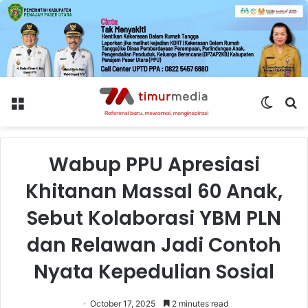
Menu
Switch
S
skin
fo
Wabup PPU Apresiasi
Khitanan Massal 60 Anak,
Sebut Kolaborasi YBM PLN
dan Relawan Jadi Contoh
Nyata Kepedulian Sosial
October 17, 2025
2 minutes read