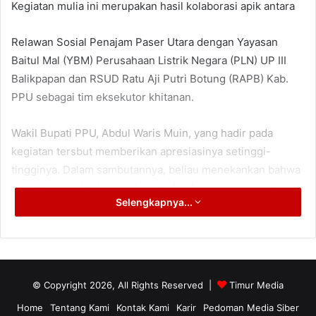
Kegiatan mulia ini merupakan hasil kolaborasi apik antara
Relawan Sosial Penajam Paser Utara dengan Yayasan
Baitul Mal (YBM) Perusahaan Listrik Negara (PLN) UP III
Balikpapan dan RSUD Ratu Aji Putri Botung (RAPB) Kab.
PPU sebagai tim eksekutor khitanan.
Wakil Bupati PPU, Abdul Waris Muin, yang hadir pada
kegiatan tersbut memberikan apresiasinya setinggi-
tingginya. Dalam sambutannya, beliau menekankan bahwa
kegiatan ini adalah wujud nyata dari kepedulian sosial dan
Selengkapnya...
semangat gotong royong yang menjadi jati diri masyarakat.
“Kegiatan ini sangat membantu warga, terutama keluarga
yang kurang mampu, untuk memenuhi kewajiban sekaligus
kebutuhan kesehatan anak-anak mereka,” ujarnya
© Copyright 2026, All Rights Reserved |
Timur Media
Home
Tentang Kami
Kontak Kami
Karir
Pedoman Media Siber
Lebih dari sekadar bantuan sosial, Wabup juga menyoroti