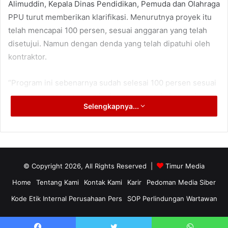
Alimuddin, Kepala Dinas Pendidikan, Pemuda dan Olahraga
PPU turut memberikan klarifikasi. Menurutnya proyek itu
telah mencapai 100 persen, sesuai anggaran yang telah
disetujui. Namun dengan denda yang telah dipatuhi oleh
kontraktor.
“Program ini sebenarnya sudah selesai 100 persen sesuai
dengan anggaran yang ada dengan penambahan waktu
Selengkapnya...
kemarin ditambah dengan mekanisme denda. Tinggal
dirapikan saja sebenarnya,” kata Alimuddin.
Meski terlihat secara kasat mata, proyek yang berlokasi di
SDN 040 Kelurahan Nenang itu memang tidak mulus. Bagi
© Copyright 2026, All Rights Reserved |
Timur Media
Alimuddin memang hal itu telah sesuai rencana proyek,
Home
Tentang Kami
Kontak Kami
Karir
Pedoman Media Siber
sedangkan sisanya akan dituntaskan secara baik di
Kode Etik Internal Perusahaan Pers
SOP Perlindungan Wartawan
anggaran tahun 2024 ini.
“Nanti di 2024 ini akan dilanjutkan untuk timbunan jalan.