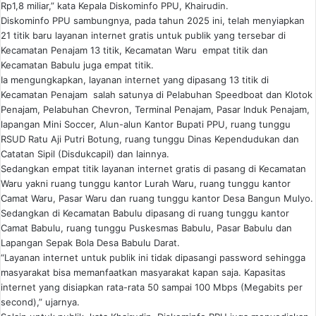
Rp1,8 miliar,” kata Kepala Diskominfo PPU, Khairudin.
Diskominfo PPU sambungnya, pada tahun 2025 ini, telah menyiapkan
21 titik baru layanan internet gratis untuk publik yang tersebar di
Kecamatan Penajam 13 titik, Kecamatan Waru empat titik dan
Kecamatan Babulu juga empat titik.
Ia mengungkapkan, layanan internet yang dipasang 13 titik di
Kecamatan Penajam salah satunya di Pelabuhan Speedboat dan Klotok
Penajam, Pelabuhan Chevron, Terminal Penajam, Pasar Induk Penajam,
lapangan Mini Soccer, Alun-alun Kantor Bupati PPU, ruang tunggu
RSUD Ratu Aji Putri Botung, ruang tunggu Dinas Kependudukan dan
Catatan Sipil (Disdukcapil) dan lainnya.
Sedangkan empat titik layanan internet gratis di pasang di Kecamatan
Waru yakni ruang tunggu kantor Lurah Waru, ruang tunggu kantor
Camat Waru, Pasar Waru dan ruang tunggu kantor Desa Bangun Mulyo.
Sedangkan di Kecamatan Babulu dipasang di ruang tunggu kantor
Camat Babulu, ruang tunggu Puskesmas Babulu, Pasar Babulu dan
Lapangan Sepak Bola Desa Babulu Darat.
“Layanan internet untuk publik ini tidak dipasangi password sehingga
masyarakat bisa memanfaatkan masyarakat kapan saja. Kapasitas
internet yang disiapkan rata-rata 50 sampai 100 Mbps (Megabits per
second),” ujarnya.