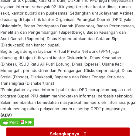
Selain untuk publik, kata Khairudin, Diskominfo PPU juga menyediakan
layanan internet sebanyak 92 titik yang tersebar kantor dinas, rumah
sakit, kantor bupati dan puskesmas. Sedangkan untuk layanan Astinet
dipasang di tujuh titik kantor Organisasi Perangkat Daerah (OPD) yakni
Diskominfo, Badan Pendapatan Daerah (Bapenda), Badan Perencanaan,
Penelitian dan Pengembangan (Bapelitbang), Badan Keuangan dan
Aset Daerah (Bapenda), Dinas Kependudukan dan Catatan Sipil
(Disdukcapil) dan kantor bupati.
Begitu juga dengan layanan Virtual Private Network (VPN) juga
dipasang di tujuh titik yakni kantor Diskominfo, Dinas Kesehatan
(Dinkes), RSUD Ratu Aji Putri Botung, Dinas Koperasi, Usaha Kecil
Menengah, perindustrian dan Perdagangan (Diskukmperindag), Dinas
Sosial (Dinsos), Disdukcapil, Bapenda dan Dinas Tenaga Kerja dan
Transmigrasi (Disnakertrans).
“Peningkatan layanan internet publik dan OPD merupakan bagian dari
program Bupati PPU dalam meningkatkan informasi berbasis teknologi.
Selain memberikan kemudahan masyarakat memperoleh informasi, juga
untuk meningkatkan pelayanan umum di setiap OPD,” pungkasnya.
(ADV)
Selengkapnya...