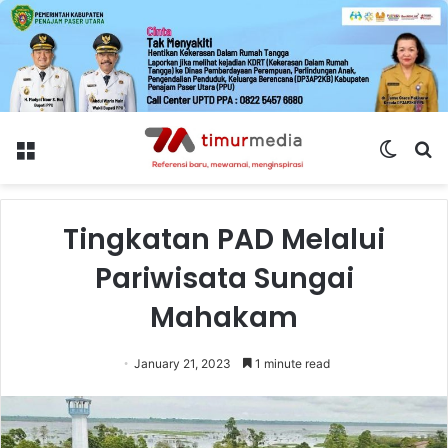
Menu
Switch
S
skin
fo
Tingkatan PAD Melalui
Pariwisata Sungai
Mahakam
January 21, 2023
1 minute read