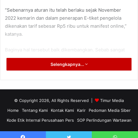
“Sebenarnya aturan itu telah berlaku sejak November
2022 kemarin dan dalam penerapan E-tiket pengelola
dikenakan tarif sebesar Rp5 ribu untuk manifest online,”
katanya.
Baginya hal tersebut baik dikembangkan. Sebab sangat
membantu peningkatan PAD. Tapi dengan catatan harus
Selengkapnya...
jelas, mulai dari peraturan dan sistem mekanismenya.
“Akan lebih maksimal jika didukung Perda ataupun Perwali,
dengan begitu proses penerapan bisa gunakan dengan
baik,” harapnya.
© Copyright 2026, All Rights Reserved |
Timur Media
Home
Tentang Kami
Kontak Kami
Karir
Pedoman Media Siber
Karena itu, ia berharap Pemkot mampu memaksimalkan
Kode Etik Internal Perusahaan Pers
SOP Perlindungan Wartawan
aliran sungai Mahakam sebagai wisata kebanggaan
masyarakat kota Samarinda.