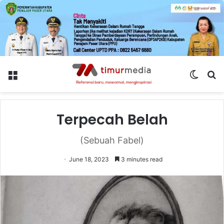
Menu
Switch
S
skin
fo
Terpecah Belah
(Sebuah Fabel)
June 18, 2023
3 minutes read