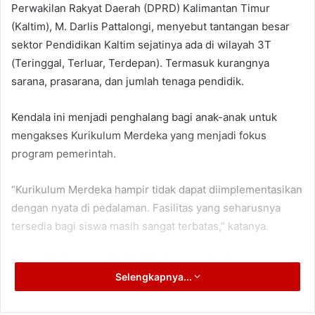
Perwakilan Rakyat Daerah (DPRD) Kalimantan Timur
(Kaltim), M. Darlis Pattalongi, menyebut tantangan besar
sektor Pendidikan Kaltim sejatinya ada di wilayah 3T
(Teringgal, Terluar, Terdepan). Termasuk kurangnya
sarana, prasarana, dan jumlah tenaga pendidik.
Kendala ini menjadi penghalang bagi anak-anak untuk
mengakses Kurikulum Merdeka yang menjadi fokus
program pemerintah.
“Kurikulum Merdeka hampir tidak dapat diimplementasikan
dengan nyata di pedalaman. Fasilitas yang seharusnya
tersedia bagi siswa masih sangat terbatas,” katanya.
“Hanya beberapa sekolah di kabupaten dan kota yang
Selengkapnya...
mampu menerapkannya, sedangkan di pedalaman,
situasinya jauh dari ideal,” tambah M. Darlis Pattalongi.