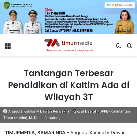
Menu
Switch
S
skin
fo
Tantangan Terbesar
Pendidikan di Kaltim Ada di
Wilayah 3T
October 6, 2025
1 minute read
Anggota Komisi IV Dewan Perwakilan Rakyat Daerah (DPRD) Kalimantan
Timur (Kaltim), M. Darlis Pattalongi.
TIMURMEDIA, SAMARINDA
– Anggota Komisi IV Dewan