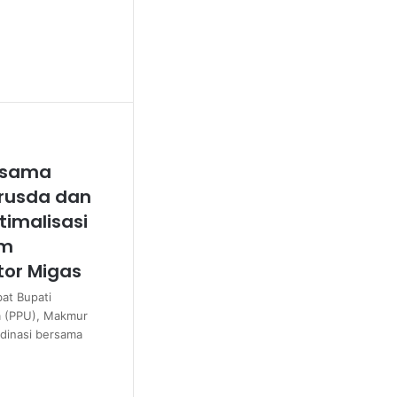
ersama
erusda dan
imalisasi
am
or Migas
at Bupati
a (PPU), Makmur
dinasi bersama