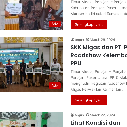
Timur Media, Penajam – Penjabat
Kabupaten Penajam Paser Utar
Marbun hadiri safari Ramadan 
Adv
Selengkapnya...
teguh
March 26, 2024
SKK Migas dan PT. 
Roadshow Kelemba
PPU
Timur Media, Penajam– Penjabat
Penajam Paser Utara (PPU) Ma
menghadiri kegiatan roadshow
Adv
Migas Perwakilan Kalimantan…
Selengkapnya...
teguh
March 22, 2024
Lihat Kondisi dan