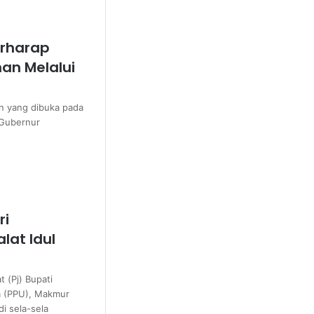
rharap
an Melalui
n yang dibuka pada
 Gubernur
ri
lat Idul
 (Pj) Bupati
a (PPU), Makmur
i sela-sela