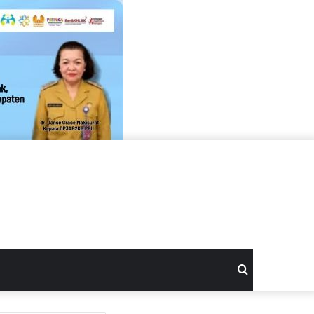
Search
for