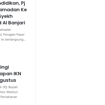
idikan, Pj
 Ramadan Ke
Syekh
Al Banjari
 Ramadan
b) Penajam Paser
 ini berlangsung…
ingi
iapan IKN
Agustus
 (Pj) Bupati
kmur Marbun
 Pertahanan