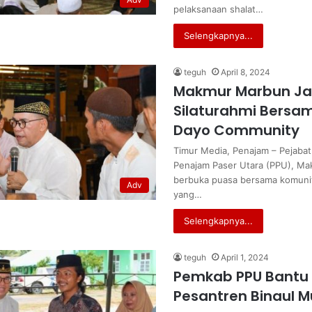
pelaksanaan shalat…
Selengkapnya...
teguh
April 8, 2024
Makmur Marbun Jal
Silaturahmi Bersa
Dayo Community
Timur Media, Penajam – Pejabat 
Penajam Paser Utara (PPU), M
berbuka puasa bersama komunit
Adv
yang…
Selengkapnya...
teguh
April 1, 2024
Pemkab PPU Bantu
Pesantren Binaul Mu