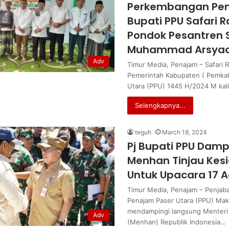
Perkembangan Pend
Bupati PPU Safari
Pondok Pesantren 
Muhammad Arsyad 
Adv
Timur Media, Penajam – Safari
Pemerintah Kabupaten ( Pemka
Utara (PPU) 1445 H/2024 M kali
Selengkapnya...
teguh
March 18, 2024
Pj Bupati PPU Damp
Menhan Tinjau Kes
Untuk Upacara 17 
Timur Media, Penajam – Penjabat
Penajam Paser Utara (PPU) Ma
mendampingi langsung Menteri
Adv
(Menhan) Republik Indonesia…