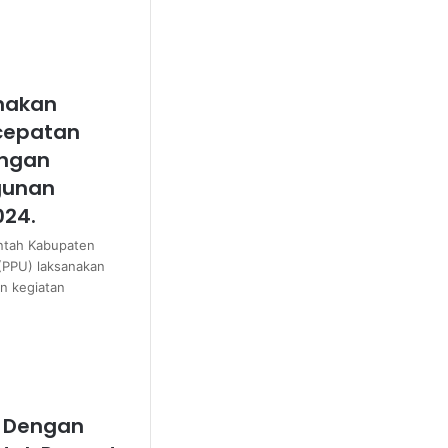
nakan
rcepatan
angan
gunan
024.
ntah Kabupaten
(PPU) laksanakan
an kegiatan
r Dengan