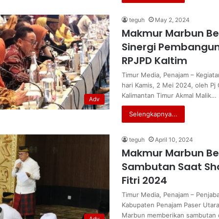
teguh
May 2, 2024
Makmur Marbun Be
Sinergi Pembangun
RPJPD Kaltim
Timur Media, Penajam – Kegiata
hari Kamis, 2 Mei 2024, oleh Pj
Kalimantan Timur Akmal Malik…
Adv
Selengkapnya...
teguh
April 10, 2024
Makmur Marbun Be
Sambutan Saat Sha
Fitri 2024
Timur Media, Penajam – Penjabat
Kabupaten Penajam Paser Utar
Marbun memberikan sambutan d
Adv