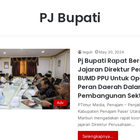
PJ Bupati
teguh
May 30, 2024
Pj Bupati Rapat B
Jajaran Direktur P
BUMD PPU Untuk Opt
Peran Daerah Dal
Pembangunan Sekt
Adv
PTimur Media, Penajam – Penjab
Kabupaten Penajam Paser Utar
Marbun mengadakan rapat koor
jajaran Direktur Perusahaan…
Selengkapnya...