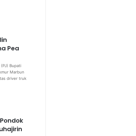
in
ma Pea
(PJ) Bupati
akmur Marbun
as driver truk
 Pondok
hajirin