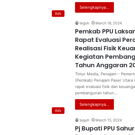
Selengkapnya...
Adv
teguh
March 18, 2024
Pemkab PPU Laksa
Rapat Evaluasi Pe
Realisasi Fisik Keu
Kegiatan Pemban
Tahun Anggaran 2
Timur Media, Penajam – Pemeri
(Pemkab) Penajam Paser Utara 
rapat evaluasi fisik dan keuang
pembangunan tahun…
Selengkapnya...
Adv
teguh
March 15, 2024
Pj Bupati PPU Sahu