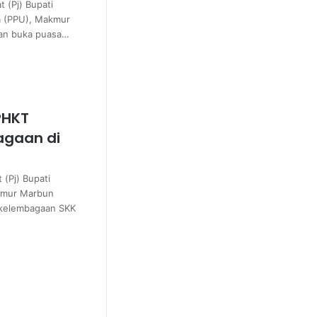
 (Pj) Bupati
a (PPU), Makmur
dan buka puasa…
PHKT
gaan di
 (Pj) Bupati
kmur Marbun
 kelembagaan SKK