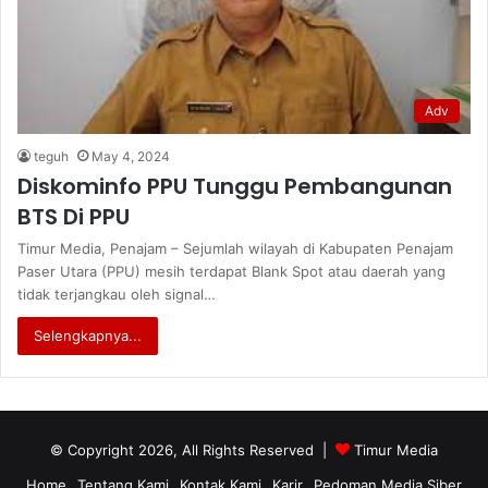
Adv
teguh
May 4, 2024
Diskominfo PPU Tunggu Pembangunan
BTS Di PPU
Timur Media, Penajam – Sejumlah wilayah di Kabupaten Penajam
Paser Utara (PPU) mesih terdapat Blank Spot atau daerah yang
tidak terjangkau oleh signal…
Selengkapnya...
© Copyright 2026, All Rights Reserved |
Timur Media
Home
Tentang Kami
Kontak Kami
Karir
Pedoman Media Siber