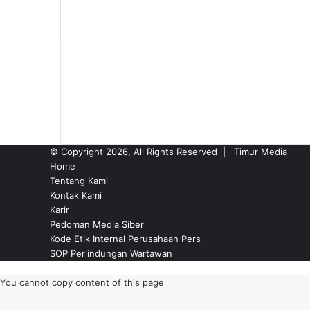
© Copyright 2026, All Rights Reserved |
Timur Media
Home
Tentang Kami
Kontak Kami
Karir
Pedoman Media Siber
Kode Etik Internal Perusahaan Pers
SOP Perlindungan Wartawan
Back
to
You cannot copy content of this page
top