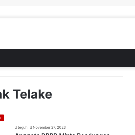
k Telake
v
teguh
November 27, 2023