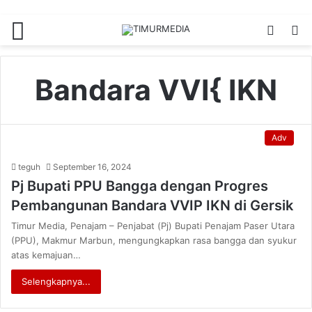
Menu
Switch
S
skin
fo
Bandara VVI{ IKN
Adv
teguh
September 16, 2024
Pj Bupati PPU Bangga dengan Progres
Pembangunan Bandara VVIP IKN di Gersik
Timur Media, Penajam – Penjabat (Pj) Bupati Penajam Paser Utara
(PPU), Makmur Marbun, mengungkapkan rasa bangga dan syukur
atas kemajuan…
Selengkapnya...