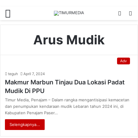
Menu
Switch
S
skin
fo
Arus Mudik
Adv
teguh
April 7, 2024
Makmur Marbun Tinjau Dua Lokasi Padat
Mudik Di PPU
Timur Media, Penajam – Dalam rangka mengantisipasi kemacetan
dan penumpukan kendaraan mudik Lebaran tahun 2024 ini, di
Kabupaten Penajam Paser…
Selengkapnya...