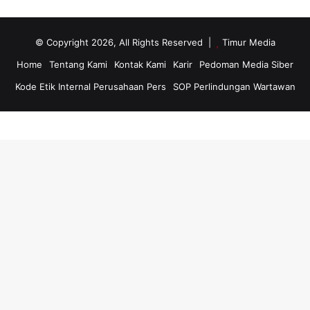
© Copyright 2026, All Rights Reserved |
Timur Media
Home
Tentang Kami
Kontak Kami
Karir
Pedoman Media Siber
Kode Etik Internal Perusahaan Pers
SOP Perlindungan Wartawan
Back
to
top
button