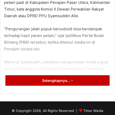
petani padi di Kabupaten Penajam Paser Utara, Kalimantan
Timur, kata anggota Komisi II Dewan Perwakilan Rakyat
Daerah atau DPRD PPU Syamsuddin Alie.
“Pengurangan jatah pupuk bersubsidi bisa berdampak
terhadap hasil panen petani,” ujar politikus Partai Bulan
Bintang (PBB) tersebut, ketika ditemui media ini di
Penajam selasa lalu.
Menurut Syamsudin, kebijakan pengurangan kuota pupuk
bersubsidi jenis urea dilakukan Kementerian Pertanian
saat memasuki musim tanam, padahal petani
Selengkapnya...
membutuhkan pasokan pupuk yang memadai untuk
tanaman padi.
Seharusnya kebijakan pengurangan jatah pupuk
bersubsidi yang dilakukan pemerintah pusat tersebut,
© Copyright 2026, All Rights Reserved |
Timur Media