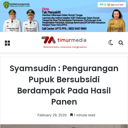
Menu
Switch
S
skin
fo
Syamsudin : Pengurangan
Pupuk Bersubsidi
Berdampak Pada Hasil
Panen
February 29, 2020
1 minute read