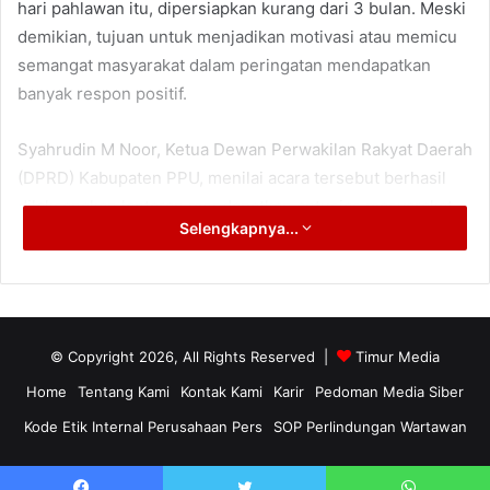
hari pahlawan itu, dipersiapkan kurang dari 3 bulan. Meski
demikian, tujuan untuk menjadikan motivasi atau memicu
semangat masyarakat dalam peringatan mendapatkan
banyak respon positif.
Syahrudin M Noor, Ketua Dewan Perwakilan Rakyat Daerah
(DPRD) Kabupaten PPU, menilai acara tersebut berhasil
dilaksanakan lantaran mendapatkan antusias masyarakat
Selengkapnya...
hadir dan berpartisipasi dalam kegiatan tersebut.
“Saya kira animo masyarakat cukup tinggi, disana mulai
bermunculan talent-talent atau bibit olahragawan,
walaupun tidak mempersiapkan waktu yang cukup lama,”
© Copyright 2026, All Rights Reserved |
Timur Media
kata Syahrudin M Noor.
Home
Tentang Kami
Kontak Kami
Karir
Pedoman Media Siber
Kode Etik Internal Perusahaan Pers
SOP Perlindungan Wartawan
Menurut perwakilan Lembaga Legislatif Daerah Pemilihan
(Dapil) Kecamatan Waru dan Kecamatan Babulu itu, cukup
tidak membuat kecewa. Pasalnya, juara untuk peserta