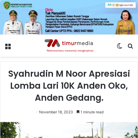
Menu
Switch
S
skin
fo
Syahrudin M Noor Apresiasi
Lomba Lari 10K Anden Oko,
Anden Gedang.
November 18, 2023
1 minute read