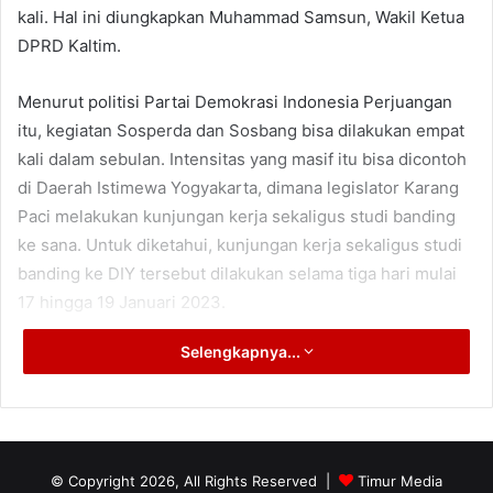
kali. Hal ini diungkapkan Muhammad Samsun, Wakil Ketua
DPRD Kaltim.
Menurut politisi Partai Demokrasi Indonesia Perjuangan
itu, kegiatan Sosperda dan Sosbang bisa dilakukan empat
kali dalam sebulan. Intensitas yang masif itu bisa dicontoh
di Daerah Istimewa Yogyakarta, dimana legislator Karang
Paci melakukan kunjungan kerja sekaligus studi banding
ke sana. Untuk diketahui, kunjungan kerja sekaligus studi
banding ke DIY tersebut dilakukan selama tiga hari mulai
17 hingga 19 Januari 2023.
Selengkapnya...
Kata Muhammad Samsun, lawatan di sana dilakukan Badan
Musyawarah DPRD Kaltim dalam rangka mengetahui
mekanisme penjadwalan kegiatan kedewanan. Tujuan
kunjungan ke DPRD Yogyakarta ini, urai Wakil Ketua
Banmus DPRD Kaltim itu, tak lain pihaknya ingin belajar
© Copyright 2026, All Rights Reserved |
Timur Media