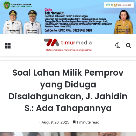
Menu
Switch
S
skin
fo
Soal Lahan Milik Pemprov
yang Diduga
Disalahgunakan, J. Jahidin
S.: Ada Tahapannya
August 26, 2025
1 minute read