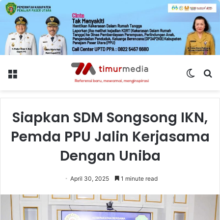
Menu
Switch
S
skin
fo
Siapkan SDM Songsong IKN,
Pemda PPU Jalin Kerjasama
Dengan Uniba
April 30, 2025
1 minute read