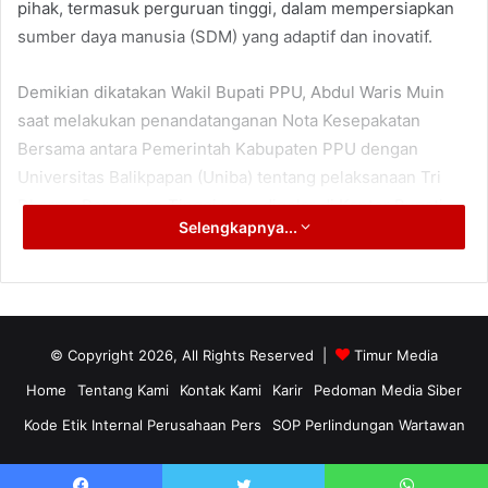
pihak, termasuk perguruan tinggi, dalam mempersiapkan
sumber daya manusia (SDM) yang adaptif dan inovatif.
Demikian dikatakan Wakil Bupati PPU, Abdul Waris Muin
saat melakukan penandatanganan Nota Kesepakatan
Bersama antara Pemerintah Kabupaten PPU dengan
Universitas Balikpapan (Uniba) tentang pelaksanaan Tri
Dharma Perguruan Tinggi yang digelar di Kantor Bupati
Selengkapnya...
PPU, Selasa, (29/4/2025).
“Kepada Universitas Balikpapan, kami mengharapkan
kemitraan ini tidak hanya terbatas pada formalitas semata,
tetapi juga dapat segera diwujudkan dalam program-
© Copyright 2026, All Rights Reserved |
Timur Media
program nyata yang memberikan manfaat sebesar-
Home
Tentang Kami
Kontak Kami
Karir
Pedoman Media Siber
besarnya bagi masyarakat PPU,” kata Abdul Waris Muin.
Kode Etik Internal Perusahaan Pers
SOP Perlindungan Wartawan
Menurutnya, kerjasama tersebut merupakan langkah
strategis yang sangat penting dalam rangka memperkuat