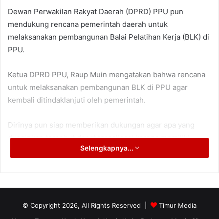
Dewan Perwakilan Rakyat Daerah (DPRD) PPU pun
mendukung rencana pemerintah daerah untuk
melaksanakan pembangunan Balai Pelatihan Kerja (BLK) di
PPU.
Ketua DPRD PPU, Raup Muin mengatakan bahwa rencana
untuk melaksanakan pembangunan BLK di PPU agar
kembali ditindaklanjuti oleh pemerintah.
Dirinya pun siap memberikan dukungan agar apa yang
diinginkan tersebut dapat terealisasi karena memiliki
Selengkapnya...
dampak positif untuk daerah.
“Kami sangat mendukung rencana pembangunan BLK di
PPU,” ungkapnya.
© Copyright 2026, All Rights Reserved |
Timur Media
Kehadiran BLK di PPU dinilai, politisi Gerindra itu, sangat