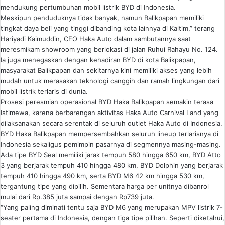
mendukung pertumbuhan mobil listrik BYD di Indonesia.
Meskipun penduduknya tidak banyak, namun Balikpapan memiliki
tingkat daya beli yang tinggi dibanding kota lainnya di Kaltim,” terang
Hariyadi Kaimuddin, CEO Haka Auto dalam sambutannya saat
meresmikam showroom yang berlokasi di jalan Ruhui Rahayu No. 124.
Ia juga menegaskan dengan kehadiran BYD di kota Balikpapan,
masyarakat Balikpapan dan sekitarnya kini memiliki akses yang lebih
mudah untuk merasakan teknologi canggih dan ramah lingkungan dari
mobil listrik terlaris di dunia.
Prosesi peresmian operasional BYD Haka Balikpapan semakin terasa
Istimewa, karena berbarengan aktivitas Haka Auto Carnival Land yang
dilaksanakan secara serentak di seluruh outlet Haka Auto di Indonesia.
BYD Haka Balikpapan mempersembahkan seluruh lineup terlarisnya di
Indonesia sekaligus pemimpin pasarnya di segmennya masing-masing.
Ada tipe BYD Seal memiliki jarak tempuh 580 hingga 650 km, BYD Atto
3 yang berjarak tempuh 410 hingga 480 km, BYD Dolphin yang berjarak
tempuh 410 hingga 490 km, serta BYD M6 42 km hingga 530 km,
tergantung tipe yang dipilih. Sementara harga per unitnya dibanrol
mulai dari Rp.385 juta sampai dengan Rp739 juta.
“Yang paling diminati tentu saja BYD M6 yang merupakan MPV listrik 7-
seater pertama di Indonesia, dengan tiga tipe pilihan. Seperti diketahui,