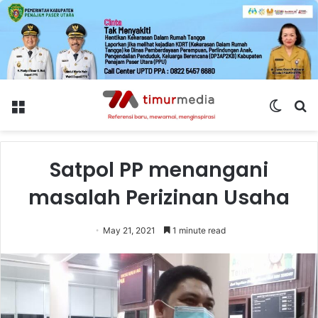
Menu
Switch
S
skin
fo
Satpol PP menangani
masalah Perizinan Usaha
May 21, 2021
1 minute read