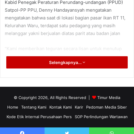
Kabid Penegak Peraturan Perundang-undangan (PPUD)
Satpol-PP PPU, Denny Handayansyah mengatakan
mengatakan bahwa saat di lokasi bagian pasar ikan RT 11,
Kelurahan Waru, terdapat satu pedagang yang masih
melanggar yakni berjualan diatas parit atau badan jalan
“Kami memberikan teguran secara lisan untuk menutup
tempat nya berjualan, karena melanggar peraturan yakni
Selengkapnya...
berjualan di atas parit dan badan jalan, terlebih warga
sekitar juga mengeluh pencemaran limbah ikan, ” ujarnya.
Ia juga mengatakan bahwa pedagang yang diberi teguran
lisan tersebut koperatif dan meminta keringanan untuk
© Copyright 2026, All Rights Reserved |
Timur Media
menutup warungnya pada malam hari.
Home
Tentang Kami
Kontak Kami
Karir
Pedoman Media Siber
Kode Etik Internal Perusahaan Pers
SOP Perlindungan Wartawan
“Bapak penjual ikan tersebut meminta keringanan untuk
menutup dagangannya pada malam hari, karena masih ada
sisa dagangannya yang belum habis dan pihak Kelurahan