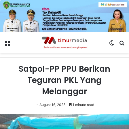
Menu
Switch
S
skin
fo
Satpol-PP PPU Berikan
Teguran PKL Yang
Melanggar
August 16, 2023
1 minute read