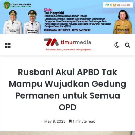
Menu
Switch
S
skin
fo
Rusbani Akui APBD Tak
Mampu Wujudkan Gedung
Permanen untuk Semua
OPD
May 9, 2025
1 minute read