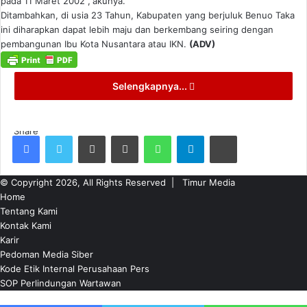
pada 11 Maret 2002 ,”akunya.
Ditambahkan, di usia 23 Tahun, Kabupaten yang berjuluk Benuo Taka
ini diharapkan dapat lebih maju dan berkembang seiring dengan
pembangunan Ibu Kota Nusantara atau IKN.
(ADV)
Selengkapnya...
Share
Facebook
Twitter
LinkedIn
Pinterest
WhatsApp
Telegram
Print
© Copyright 2026, All Rights Reserved |
Timur Media
Home
Tentang Kami
Kontak Kami
Karir
Pedoman Media Siber
Kode Etik Internal Perusahaan Pers
SOP Perlindungan Wartawan