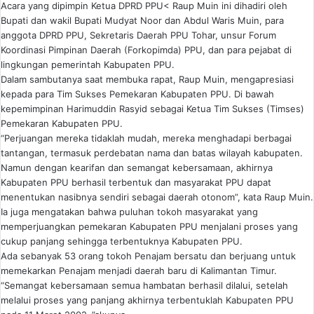
Acara yang dipimpin Ketua DPRD PPU< Raup Muin ini dihadiri oleh
Bupati dan wakil Bupati Mudyat Noor dan Abdul Waris Muin, para
anggota DPRD PPU, Sekretaris Daerah PPU Tohar, unsur Forum
Koordinasi Pimpinan Daerah (Forkopimda) PPU, dan para pejabat di
lingkungan pemerintah Kabupaten PPU.
Dalam sambutanya saat membuka rapat, Raup Muin, mengapresiasi
kepada para Tim Sukses Pemekaran Kabupaten PPU. Di bawah
kepemimpinan Harimuddin Rasyid sebagai Ketua Tim Sukses (Timses)
Pemekaran Kabupaten PPU.
“Perjuangan mereka tidaklah mudah, mereka menghadapi berbagai
tantangan, termasuk perdebatan nama dan batas wilayah kabupaten.
Namun dengan kearifan dan semangat kebersamaan, akhirnya
Kabupaten PPU berhasil terbentuk dan masyarakat PPU dapat
menentukan nasibnya sendiri sebagai daerah otonom”, kata Raup Muin.
Ia juga mengatakan bahwa puluhan tokoh masyarakat yang
memperjuangkan pemekaran Kabupaten PPU menjalani proses yang
cukup panjang sehingga terbentuknya Kabupaten PPU.
Ada sebanyak 53 orang tokoh Penajam bersatu dan berjuang untuk
memekarkan Penajam menjadi daerah baru di Kalimantan Timur.
“Semangat kebersamaan semua hambatan berhasil dilalui, setelah
melalui proses yang panjang akhirnya terbentuklah Kabupaten PPU