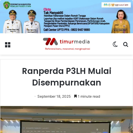
Menu
Switch
S
skin
fo
Ranperda P3LH Mulai
Disempurnakan
September 18, 2025
1 minute read