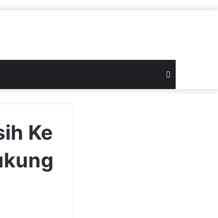
Search
for
sih Ke
ukung