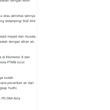
ibadah dengan lebih
 atau aktivitas lainnya
ang didampingi Staf Ahli
sjid-masjid dan musala.
lah dengan aliran air,
 di Kilometer 8 dan
elola PTMB turut
uga sudah
na penarikan air dari
gkap Yudhi.
n PD DMI Kota