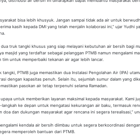
a, distribusi air bersih ini diharapkan dapat membantu masyarakat ber
yarakat bisa lebih khusyuk. Jangan sampai tidak ada air untuk berwudhu
terima kasih kepada DMI yang telah menjalin kolaborasi ini,” ujar Yudhi y
na.
ua truk tangki khusus yang siap melayani kebutuhan air bersih bagi ma
ya masjid yang terdaftar sebagai pelanggan PTMB namun mengalami masa
im untuk memperbaiki tekanan air agar lebih lancar.
 tangki, PTMB juga memastikan dua Instalasi Pengolahan Air (IPA) utama
si dengan kapasitas penuh. Selain itu, sejumlah sumur dalam yang dik
mastikan pasokan air tetap terpenuhi selama Ramadan.
 upaya untuk memberikan layanan maksimal kepada masyarakat. Kami j
langkah ke depan untuk mengatasi kekurangan air baku, termasuk renca
doa dan dukungan masyarakat agar rencana ini segera terealisasi,” un
engalami kendala air bersih diimbau untuk segera berkoordinasi denga
segera memperoleh bantuan dari PTMB.