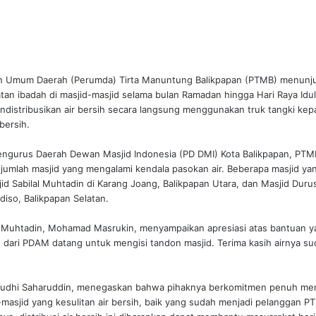
an Umum Daerah (Perumda) Tirta Manuntung Balikpapan (PTMB) menun
n ibadah di masjid-masjid selama bulan Ramadan hingga Hari Raya Idul 
ndistribusikan air bersih secara langsung menggunakan truk tangki kep
bersih.
ngurus Daerah Dewan Masjid Indonesia (PD DMI) Kota Balikpapan, PTM
sejumlah masjid yang mengalami kendala pasokan air. Beberapa masjid y
jid Sabilal Muhtadin di Karang Joang, Balikpapan Utara, dan Masjid Dur
iso, Balikpapan Selatan.
l Muhtadin, Mohamad Masrukin, menyampaikan apresiasi atas bantuan y
sih dari PDAM datang untuk mengisi tandon masjid. Terima kasih airnya su
Yudhi Saharuddin, menegaskan bahwa pihaknya berkomitmen penuh me
d-masjid yang kesulitan air bersih, baik yang sudah menjadi pelanggan