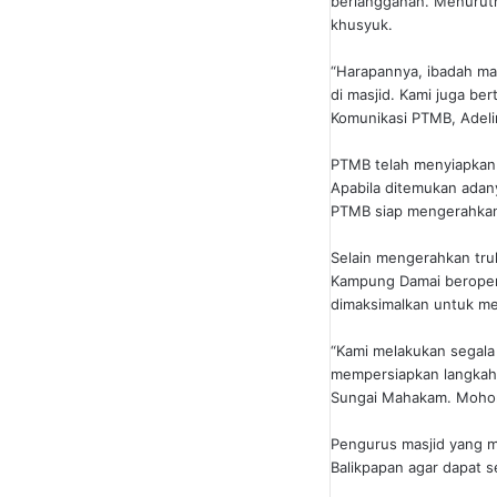
berlangganan. Menurutny
khusyuk.
“Harapannya, ibadah mas
di masjid. Kami juga ber
Komunikasi PTMB, Adeli
PTMB telah menyiapkan d
Apabila ditemukan adan
PTMB siap mengerahkan t
Selain mengerahkan truk
Kampung Damai beropera
dimaksimalkan untuk me
“Kami melakukan segala
mempersiapkan langkah-
Sungai Mahakam. Mohon 
Pengurus masjid yang m
Balikpapan agar dapat 