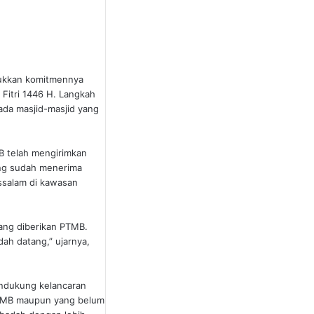
jukkan komitmennya
Fitri 1446 H. Langkah
ada masjid-masjid yang
B telah mengirimkan
ang sudah menerima
ussalam di kawasan
ang diberikan PTMB.
dah datang,” ujarnya,
ndukung kelancaran
 PTMB maupun yang belum