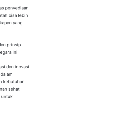
tas penyediaan
tah bisa lebih
gkapan yang
an prinsip
egara ini.
asi dan inovasi
 dalam
an kebutuhan
anan sehat
n untuk