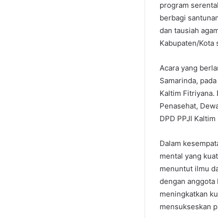
program serentak
berbagi santunan
dan tausiah agam
Kabupaten/Kota s
Acara yang berla
Samarinda, pada 
Kaltim Fitriyana
Penasehat, Dewa
DPD PPJI Kaltim 
Dalam kesempata
mental yang kuat
menuntut ilmu da
dengan anggota k
meningkatkan kua
mensukseskan pro