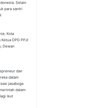
donesia. Selain
uk para santri
i
ie, Kota
g Ketua DPD PPJI
im, Dewan
repreneur dan
ereka dalam
isasi jasaboga
emerintah dalam
agi ikut