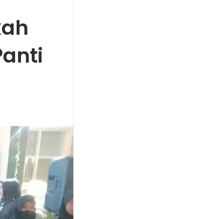
kah
anti