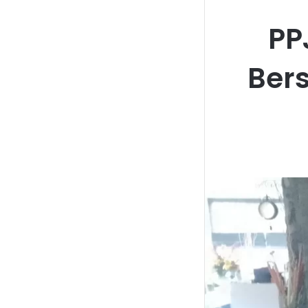
PP
Ber