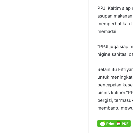
PPJI Kaltim siap
asupan makanan y
memperhatikan fa
memadai.
“PPJI juga siap
higine sanitasi d
Selain itu Fitri
untuk meningkatk
pencapaian kese
bisnis kuliner.”
bergizi, termasu
membantu mewuju