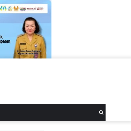
Search
for