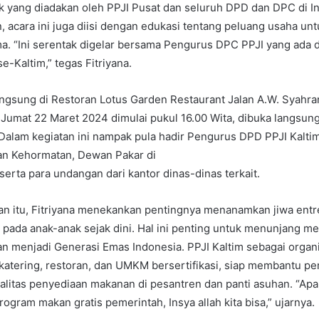
 yang diadakan oleh PPJI Pusat dan seluruh DPD dan DPC di In
, acara ini juga diisi dengan edukasi tentang peluang usaha unt
a. “Ini serentak digelar bersama Pengurus DPC PPJI yang ada d
e-Kaltim,” tegas Fitriyana.
ngsung di Restoran Lotus Garden Restaurant Jalan A.W. Syahran
Jumat 22 Maret 2024 dimulai pukul 16.00 Wita, dibuka langsun
. Dalam kegiatan ini nampak pula hadir Pengurus DPD PPJI Kalt
n Kehormatan, Dewan Pakar di
serta para undangan dari kantor dinas-dinas terkait.
n itu, Fitriyana menekankan pentingnya menanamkan jiwa ent
 pada anak-anak sejak dini. Hal ini penting untuk menunjang m
n menjadi Generasi Emas Indonesia. PPJI Kaltim sebagai organ
atering, restoran, dan UMKM bersertifikasi, siap membantu p
litas penyediaan makanan di pesantren dan panti asuhan. “Apal
gram makan gratis pemerintah, Insya allah kita bisa,” ujarnya.