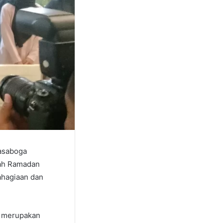
asaboga
kah Ramadan
ahagiaan dan
ni merupakan