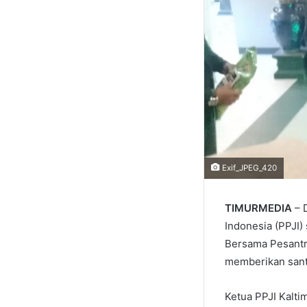
Exif_JPEG_420
TIMURMEDIA
– 
Indonesia (PPJI
Bersama Pesantr
memberikan santu
Ketua PPJI Kaltim