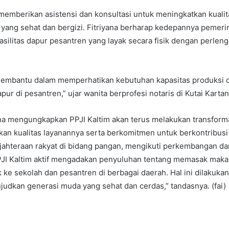
 memberikan asistensi dan konsultasi untuk meningkatkan kuali
ang sehat dan bergizi. Fitriyana berharap kedepannya pemerin
silitas dapur pesantren yang layak secara fisik dengan perlen
 membantu dalam memperhatikan kebutuhan kapasitas produksi d
apur di pesantren,” ujar wanita berprofesi notaris di Kutai Kartan
yana mengungkapkan PPJI Kaltim akan terus melakukan transform
an kualitas layanannya serta berkomitmen untuk berkontribusi
jahteraan rakyat di bidang pangan, mengikuti perkembangan d
PPJI Kaltim aktif mengadakan penyuluhan tentang memasak mak
k ke sekolah dan pesantren di berbagai daerah. Hal ini dilakuka
dkan generasi muda yang sehat dan cerdas,” tandasnya. (fai)