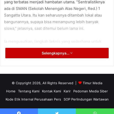
yang terbatas menjadi hambatan utama. “Sentralistiknya
ada di SMAN (Sekolah Menengah Atas Negeri, Red.) 1
Sangatta Utara. Itu kan seharusnya ditambah lokal atau
bangunannya, supaya bisa menampung lebih banyak
siswa,” jelasnya, saat ditemui belum lama ini.
Ia mengusulkan, langkah teknis yang sederhana untuk
mengatasi masalah ini. “Kalau analisis kita tepat, cukup
Selengkapnya...
ditambah satu lokal ke atas atau satu bangunan ke atas,
saya rasa sudah memadai,” terangnya.
“Hal-hal semacam ini yang harus dipikirkan. Belum lagi
masalah sekolah di wilayah 3T (Tertinggal, Terdepan,
© Copyright 2026, All Rights Reserved |
Timur Media
Terluar, Red.) seperti Sandara (kecamatan di Kabupaten
Home
Tentang Kami
Kontak Kami
Karir
Pedoman Media Siber
Kutim, Red.) yang kondisinya juga memprihatinkan,” imbuh
Kode Etik Internal Perusahaan Pers
SOP Perlindungan Wartawan
Agusriansyah.
Ia meminta, pemerataan pembangunan pendidikan di