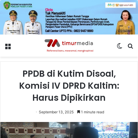
Menu
Switch
S
skin
fo
PPDB di Kutim Disoal,
Komisi IV DPRD Kaltim:
Harus Dipikirkan
September 13, 2025
1 minute read