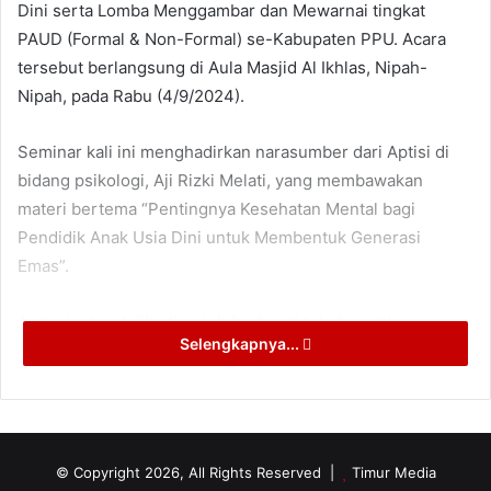
Dini serta Lomba Menggambar dan Mewarnai tingkat
PAUD (Formal & Non-Formal) se-Kabupaten PPU. Acara
tersebut berlangsung di Aula Masjid Al Ikhlas, Nipah-
Nipah, pada Rabu (4/9/2024).
Seminar kali ini menghadirkan narasumber dari Aptisi di
bidang psikologi, Aji Rizki Melati, yang membawakan
materi bertema “Pentingnya Kesehatan Mental bagi
Pendidik Anak Usia Dini untuk Membentuk Generasi
Emas”.
Acara ini turut dihadiri oleh berbagai tokoh penting,
Selengkapnya...
termasuk Kepala Kantor Kementerian Agama PPU,
pengawas TK, pemilik PAUD, serta Ketua HIMPAUDI, IGTKI,
IGRA, dan IGABA Kabupaten PPU.
Mewakili Penjabat Bupati PPU, Asisten III Bidang
© Copyright 2026, All Rights Reserved |
Timur Media