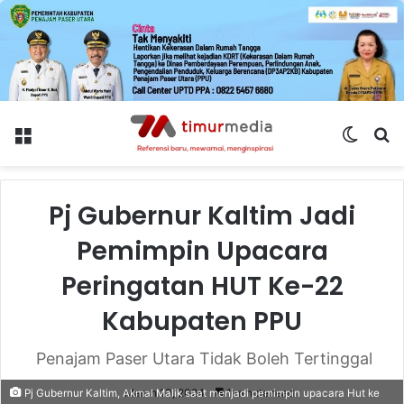
Menu
Switch
S
skin
fo
Pj Gubernur Kaltim Jadi
Pemimpin Upacara
Peringatan HUT Ke-22
Kabupaten PPU
Penajam Paser Utara Tidak Boleh Tertinggal
March 10, 2024
1 minute read
Pj Gubernur Kaltim, Akmal Malik saat menjadi pemimpin upacara Hut ke