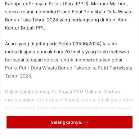
KabupatenPenajam Paser Utara (PPU), Makmur Marbun,
secara resmi membuka Grand Final Pemilihan Duta Wisata
Benuo Taka Tahun 2024 yang berlangsung di Alun-Alun
Kantor Bupati PPU.
Acara yang digelar pada Sabtu (29/06/2024) lalu ini
menjadi ajang puncak bagi 20 finalis yang telah melewati
berbagai tahapan seleksi untuk memperebutkan gelar
Putra-Putri Duta Wisata Benuo Taka serta Putri Pariwisata
Tahun 2024.
Dalam sambutannya, Pj. Bupati PPU Makmur Marbun
mengucapkan terima kasih kepada semua pihak yang telah
berpartisipasi dalam menumbuhkembangkan kebudayaan
dan pariwisata di Kabupaten PPU. Menurutnya, seorang
Selengkapnya...
duta wisata harus menjaga kelestarian budaya dan
berperan sebagai agen perubahan.