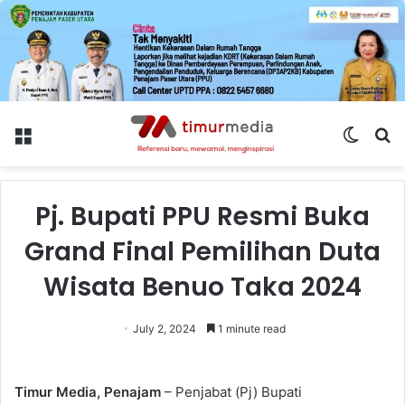
Menu
Switch
S
skin
fo
Pj. Bupati PPU Resmi Buka
Grand Final Pemilihan Duta
Wisata Benuo Taka 2024
July 2, 2024
1 minute read
Timur Media, Penajam
– Penjabat (Pj) Bupati